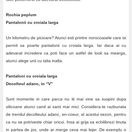
Rochia peplum
Pantalonii cu croiala larga
Un kilometru de picioare? Atunci esti printre norocoasele care isi
permit sa poarte pantalonii cu croiala larga. Iar daca ai cu
adevarat incredere ca poti face un astfel de look sa mearga,
atunci alege unii cu talia inalta.
Pantaloni cu croiala larga
Decolteul adanc, in “V”
Sunt momente in care parca nu iti mai vine sa suspini dupa
silicoane atunci cand ai sanii mai mici. Considera-te razbunata
de trendul decolteului adanc, en-coeur, al acestui sezon, pentru
ca nu se potriveste chiar oricui. Insa ai grija sa echilibrezi tinuta
in partea de jos, unde ar merge ceva mai lejer. De exemplu o