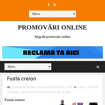
PROMOVĂRI ONLINE
blog de promovări online
Fusta creion
de
Constantin Hriban
-
marți, noiembrie 20, 2012
in
Fuste
,
Gamine
,
Pantaloni
,
Produse
,
Promovari produse
,
Rochii
Fusta creion