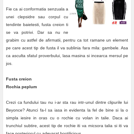
Fie ca ai conformatia senzuala a
unei clepsidre sau corpul cu
tendinte baietesti, fusta creion ti
se va potrivi. Dar sa nu ne
grabim cu astfel de afirmatii, pentru ca tot ramane un element
pe care acest tip de fusta il va sublinia fara mila: gambele. Asa
ca asculta sfatul proverbului, lasa masina si incearca mersul pe
jos.
Fusta creion
Rochia peplum
Crezi ca fundului tau nu i-ar sta rau intr-unul dintre clipurile lui
Beyonce? Atunci fa-l sa iasa in evidenta la fel de bine si la o
simpla iesire in oras cu o rochie cu volan in talie. Daca ai
trunchiul subtire, acest tip de rochie iti va micsora talia si iti va
face posteriorul cu adevarat bootilicious.