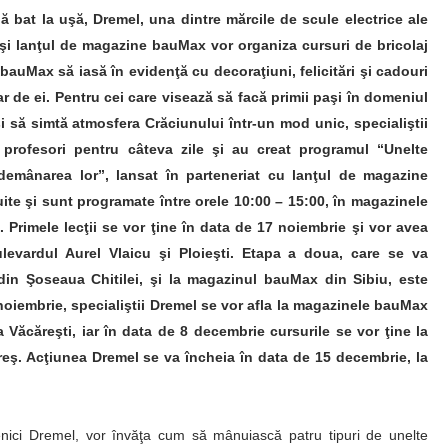
nă bat la uşă, Dremel, una dintre mărcile de scule electrice ale
i lanţul de magazine bauMax vor organiza cursuri de bricolaj
r bauMax să iasă în evidenţă cu decoraţiuni, felicitări şi cadouri
r de ei. Pentru cei care visează să facă primii paşi în domeniul
i şi să simtă atmosfera Crăciunului într-un mod unic, specialiştii
 profesori pentru câteva zile şi au creat programul “Unelte
îndemânarea lor”, lansat în parteneriat cu lanţul de magazine
ite şi sunt programate între orele 10:00 – 15:00, în magazinele
Primele lecţii se vor ţine în data de 17 noiembrie şi vor avea
evardul Aurel Vlaicu şi Ploieşti. Etapa a doua, care se va
in Şoseaua Chitilei, şi la magazinul bauMax din Sibiu, este
oiembrie, specialiştii Dremel se vor afla la magazinele bauMax
Văcăreşti, iar în data de 8 decembrie cursurile se vor ţine la
ş. Acţiunea Dremel se va încheia în data de 15 decembrie, la
enici Dremel, vor învăţa cum să mânuiască patru tipuri de unelte