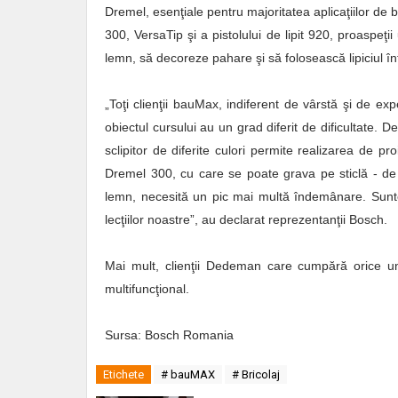
Dremel, esenţiale pentru majoritatea aplicaţiilor de b
300, VersaTip şi a pistolului de lipit 920, proaspeţi
lemn, să decoreze pahare şi să folosească lipiciul înt
„Toţi clienţii bauMax, indiferent de vârstă şi de exp
obiectul cursului au un grad diferit de dificultate. De
sclipitor de diferite culori permite realizarea de 
Dremel 300, cu care se poate grava pe sticlă - de
lemn, necesită un pic mai multă îndemânare. Suntem
lecţiilor noastre”, au declarat reprezentanţii Bosch.
Mai mult, clienţii Dedeman care cumpără orice une
multifuncţional.
Sursa: Bosch Romania
Etichete
# bauMAX
# Bricolaj