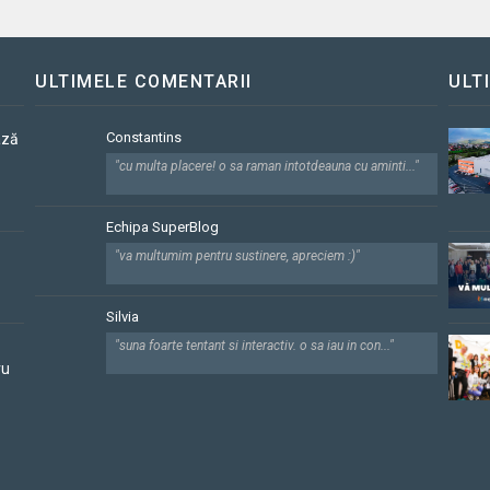
ULTIMELE COMENTARII
ULT
Constantins
ază
"cu multa placere! o sa raman intotdeauna cu aminti..."
Echipa SuperBlog
"va multumim pentru sustinere, apreciem :)"
Silvia
"suna foarte tentant si interactiv. o sa iau in con..."
ru