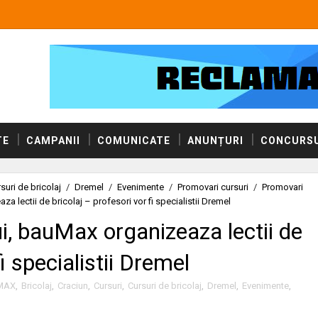
TE
CAMPANII
COMUNICATE
ANUNȚURI
CONCURSU
suri de bricolaj
/
Dremel
/
Evenimente
/
Promovari cursuri
/
Promovari
a lectii de bricolaj – profesori vor fi specialistii Dremel
i, bauMax organizeaza lectii de
fi specialistii Dremel
MAX
,
Bricolaj
,
Craciun
,
Cursuri
,
Cursuri de bricolaj
,
Dremel
,
Evenimente
,