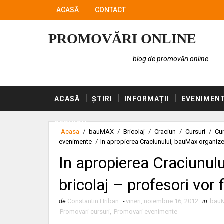
ACASĂ
CONTACT
PROMOVĂRI ONLINE
blog de promovări online
ACASĂ
ȘTIRI
INFORMAȚII
EVENIMEN
SERVICII
Acasa
/
bauMAX
/
Bricolaj
/
Craciun
/
Cursuri
/
Cur
evenimente
/
In apropierea Craciunului, bauMax organizeaz
In apropierea Craciunulu
bricolaj – profesori vor 
de
Constantin Hriban
-
vineri, noiembrie 16, 2012
in
bau
Promovari cursuri
,
Promovari evenimente