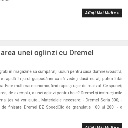
Aflați Mai Multe »
area unei oglinzi cu Dremel
 grăbi în magazine să cumpăraţi lucruri pentru casa dumneavoastră,
ire rapidă în jurul gospodăriei ca să vedeţi dacă nu aţi putea întâi
a. Este mult mai economic, fiind rapid şi uşor de realizat. Ce spuneţi
rea, de exemplu, a unei oglinzi pentru baie? Dremel și instrucțiunile
mai jos vă vor ajuta… Materialele necesare: - Dremel Seria 300; -
 de finisare Dremel EZ SpeedClic de granulație 180 și 280; - o
Aflați Mai Multe »