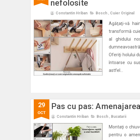
nefolosite
Constantin Hriban
Bosch
,
Cuier Original
Agăţaţi-vă hai
transformă cuie
al ghidului n
dumneavoastră, 
Oferiţi holului
întoarse cu susu
astfel...
29
Pas cu pas: Amenajarea 
OCT
Constantin Hriban
Bosch
,
Bucatarii
Montaţi o chiuv
pentru o amena