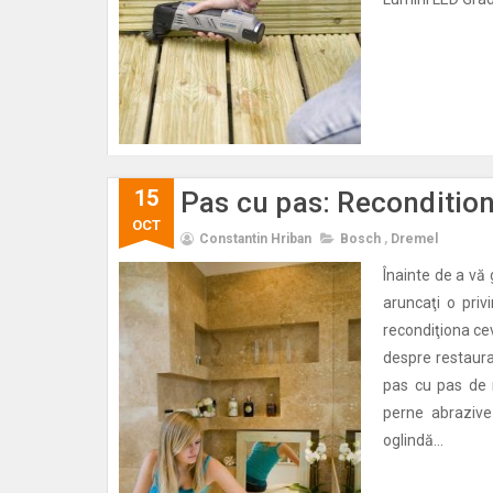
15
Pas cu pas: Recondition
OCT
Constantin Hriban
Bosch
,
Dremel
Înainte de a vă
aruncaţi o priv
recondiţiona cev
despre restaura
pas cu pas de 
perne abrazive
oglindă...