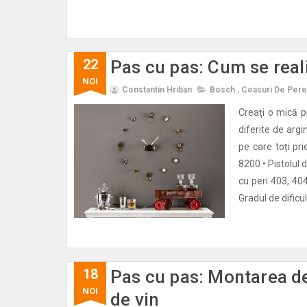
22
Pas cu pas: Cum se real
NOI
Constantin Hriban
Bosch
,
Ceasuri De Pere
Creaţi o mică p
diferite de arg
pe care toți pr
8200 • Pistolul d
cu peri 403, 40
Gradul de dificul
18
Pas cu pas: Montarea de
NOI
de vin