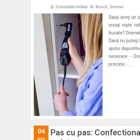
Constantin Hriban
Bosch
,
Dremel
Dacă aveţi un s
creaţi nişte r
bucate? Dremel 
Dacă nu puteţi 
ajutor dispozit
necesare: - Dr
precizie; -...
04
Pas cu pas: Confectiona
NOI