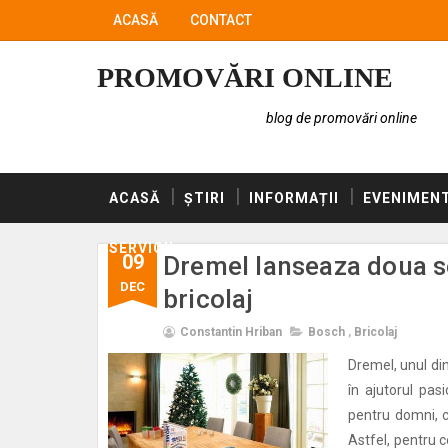
ACASĂ
CONTACT
PROMOVĂRI ONLINE
blog de promovări online
ACASĂ
ȘTIRI
INFORMAȚII
EVENIMEN
SERVICII
09
Dremel lanseaza doua se
DEC
bricolaj
Constantin Hriban
Bosch
,
Bricolaj
Dremel, unul di
în ajutorul pas
pentru domni, c
Astfel, pentru 