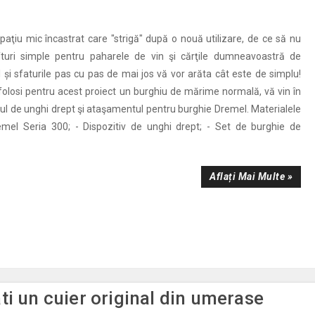
paţiu mic încastrat care "strigă" după o nouă utilizare, de ce să nu
afturi simple pentru paharele de vin şi cărţile dumneavoastră de
și sfaturile pas cu pas de mai jos vă vor arăta cât este de simplu!
folosi pentru acest proiect un burghiu de mărime normală, vă vin în
ivul de unghi drept şi ataşamentul pentru burghie Dremel. Materialele
emel Seria 300; - Dispozitiv de unghi drept; - Set de burghie de
Aflați Mai Multe »
ti un cuier original din umerase