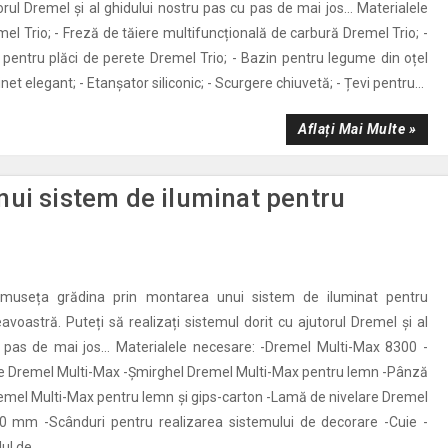
orul Dremel și al ghidului nostru pas cu pas de mai jos… Materialele
el Trio; - Freză de tăiere multifuncțională de carbură Dremel Trio; -
 pentru plăci de perete Dremel Trio; - Bazin pentru legume din oțel
inet elegant; - Etanșator siliconic; - Scurgere chiuvetă; - Țevi pentru...
Aflați Mai Multe »
ui sistem de iluminat pentru
umuseța grădina prin montarea unui sistem de iluminat pentru
oastră. Puteți să realizați sistemul dorit cu ajutorul Dremel și al
u pas de mai jos… Materialele necesare: -Dremel Multi-Max 8300 -
re Dremel Multi-Max -Șmirghel Dremel Multi-Max pentru lemn -Pânză
emel Multi-Max pentru lemn și gips-carton -Lamă de nivelare Dremel
0 mm -Scânduri pentru realizarea sistemului de decorare -Cuie -
l de...