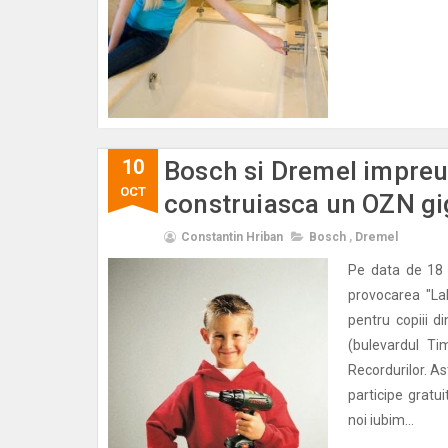
10
Bosch si Dremel impreu
OCT
construiasca un OZN gi
Constantin Hriban
Bosch
,
Dremel
Pe data de 18 
provocarea "La
pentru copiii d
(bulevardul T
Recordurilor. As
participe gratui
noi iubim...