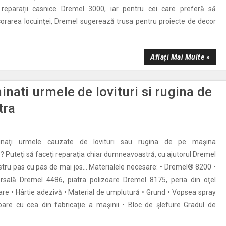
 reparații casnice Dremel 3000, iar pentru cei care preferă să
corarea locuinței, Dremel sugerează trusa pentru proiecte de decor
Aflați Mai Multe »
nati urmele de lovituri si rugina de
tra
minaţi urmele cauzate de lovituri sau rugina de pe maşina
Puteți să faceți reparația chiar dumneavoastră, cu ajutorul Dremel
nostru pas cu pas de mai jos… Materialele necesare: • Dremel® 8200 •
rsală Dremel 4486, piatra polizoare Dremel 8175, peria din oţel
are • Hârtie adezivă • Material de umplutură • Grund • Vopsea spray
oare cu cea din fabricaţie a maşinii • Bloc de şlefuire Gradul de