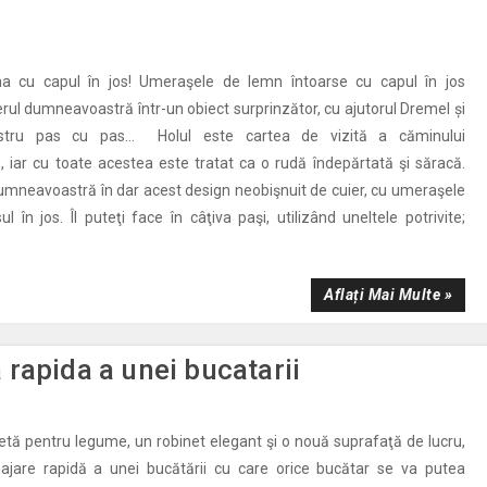
na cu capul în jos! Umeraşele de lemn întoarse cu capul în jos
rul dumneavoastră într-un obiect surprinzător, cu ajutorul Dremel și
ostru pas cu pas... Holul este cartea de vizită a căminului
iar cu toate acestea este tratat ca o rudă îndepărtată şi săracă.
 dumneavoastră în dar acest design neobişnuit de cuier, cu umeraşele
l în jos. Îl puteţi face în câţiva paşi, utilizând uneltele potrivite;
Aflați Mai Multe »
rapida a unei bucatarii
etă pentru legume, un robinet elegant şi o nouă suprafaţă de lucru,
jare rapidă a unei bucătării cu care orice bucătar se va putea