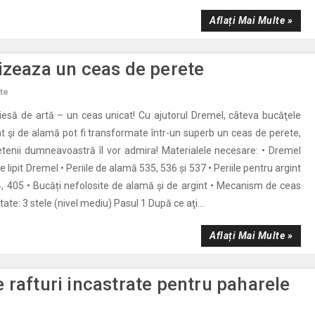
Aflați Mai Multe »
izeaza un ceas de perete
te
iesă de artă – un ceas unicat! Cu ajutorul Dremel, câteva bucăţele
int şi de alamă pot fi transformate într-un superb un ceas de perete,
ietenii dumneavoastră îl vor admira! Materialele necesare: • Dremel
e lipit Dremel • Periile de alamă 535, 536 și 537 • Periile pentru argint
4, 405 • Bucăți nefolosite de alamă și de argint • Mecanism de ceas
tate: 3 stele (nivel mediu) Pasul 1 După ce aţi...
Aflați Mai Multe »
 rafturi incastrate pentru paharele