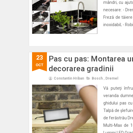
mândri, cu ajut
necesare: - Drem
Freză de tăiere
inoxidabil; - Rob
23
Pas cu pas: Montarea un
OCT
decorarea gradinii
Constantin Hriban
Bosch
,
Dremel
Vă puteţi înfr
veranda dumneav
ghidului pas c
Talpă de șlefui
de ferăstrău Dr
Multi-Max de 1
Lumini LED Gradu