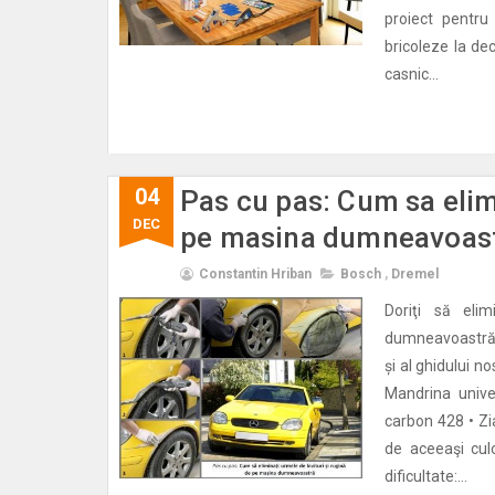
proiect pentru
bricoleze la de
casnic...
04
Pas cu pas: Cum sa elimi
DEC
pe masina dumneavoas
Constantin Hriban
Bosch
,
Dremel
Doriţi să eli
dumneavoastră? 
și al ghidului 
Mandrina unive
carbon 428 • Zi
de aceeaşi cul
dificultate:...