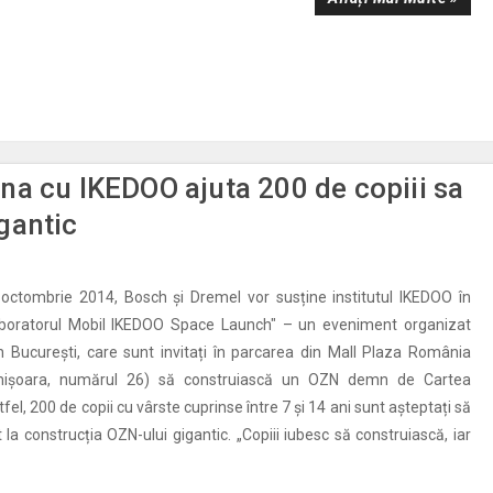
na cu IKEDOO ajuta 200 de copiii sa
gantic
octombrie 2014, Bosch și Dremel vor susține institutul IKEDOO în
boratorul Mobil IKEDOO Space Launch" – un eveniment organizat
in București, care sunt invitați în parcarea din Mall Plaza România
imișoara, numărul 26) să construiască un OZN demn de Cartea
tfel, 200 de copii cu vârste cuprinse între 7 și 14 ani sunt așteptați să
t la construcția OZN-ului gigantic. „Copiii iubesc să construiască, iar