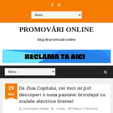
PROMOVĂRI ONLINE
blog de promovări online
29
De Ziua Copilului, cei mici isi pot
descoperi o noua pasiune: bricolajul cu
MAI
sculele electrice Dremel
Constantin Hriban
1 Iunie
,
Afi Palace Cotroceni