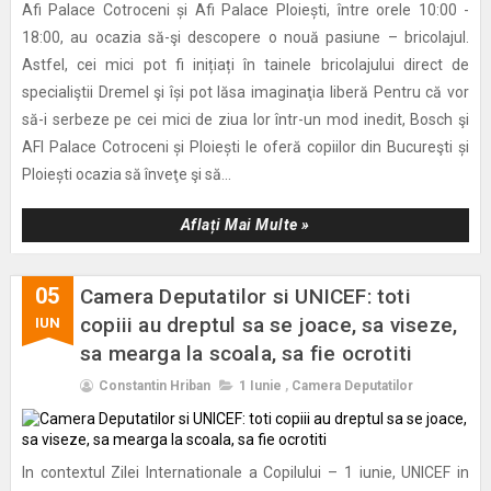
Afi Palace Cotroceni și Afi Palace Ploiești, între orele 10:00 -
18:00, au ocazia să-şi descopere o nouă pasiune – bricolajul.
Astfel, cei mici pot fi inițiați în tainele bricolajului direct de
specialiştii Dremel şi își pot lăsa imaginaţia liberă Pentru că vor
să-i serbeze pe cei mici de ziua lor într-un mod inedit, Bosch şi
AFI Palace Cotroceni și Ploiești le oferă copiilor din Bucureşti și
Ploiești ocazia să înveţe şi să...
Aflați Mai Multe »
05
Camera Deputatilor si UNICEF: toti
copiii au dreptul sa se joace, sa viseze,
IUN
sa mearga la scoala, sa fie ocrotiti
Constantin Hriban
1 Iunie
,
Camera Deputatilor
In contextul Zilei Internationale a Copilului – 1 iunie, UNICEF in