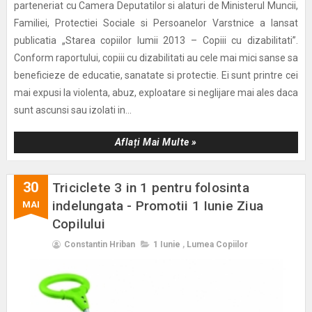
parteneriat cu Camera Deputatilor si alaturi de Ministerul Muncii,
Familiei, Protectiei Sociale si Persoanelor Varstnice a lansat
publicatia „Starea copiilor lumii 2013 – Copiii cu dizabilitati”.
Conform raportului, copiii cu dizabilitati au cele mai mici sanse sa
beneficieze de educatie, sanatate si protectie. Ei sunt printre cei
mai expusi la violenta, abuz, exploatare si neglijare mai ales daca
sunt ascunsi sau izolati in...
Aflați Mai Multe »
30
Triciclete 3 in 1 pentru folosinta
indelungata - Promotii 1 Iunie Ziua
MAI
Copilului
Constantin Hriban
1 Iunie
,
Lumea Copiilor