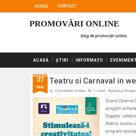
ACASĂ
CONTACT
PROMOVĂRI ONLINE
blog de promovări online
ACASĂ
ȘTIRI
INFORMAȚII
EVENIMEN
SERVICII
27
Teatru si Carnaval in w
MAI
Constantin Hriban
1 Iunie
,
Baneasa Shoppi
Grand Cinema Di
pregătit activi
Digiplex celebr
Atât în incinta 
program special,