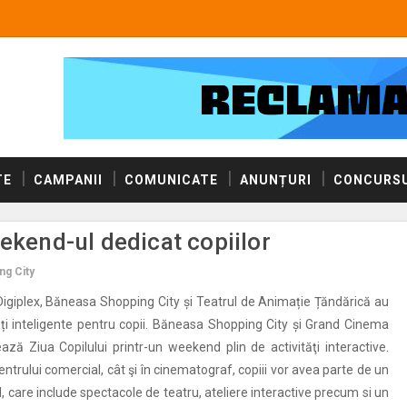
TE
CAMPANII
COMUNICATE
ANUNȚURI
CONCURSU
eekend-ul dedicat copiilor
ng City
giplex, Băneasa Shopping City și Teatrul de Animație Țăndărică au
tăți inteligente pentru copii. Băneasa Shopping City și Grand Cinema
ează Ziua Copilului printr-un weekend plin de activităţi interactive.
centrului comercial, cât şi în cinematograf, copiii vor avea parte de un
 care include spectacole de teatru, ateliere interactive precum si un