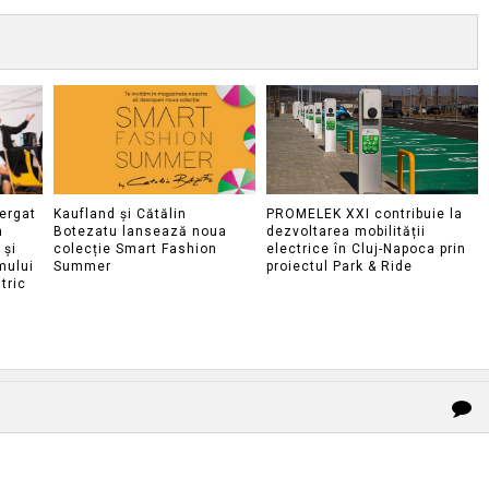
ergat
Kaufland și Cătălin
PROMELEK XXI contribuie la
n
Botezatu lansează noua
dezvoltarea mobilității
 și
colecție Smart Fashion
electrice în Cluj-Napoca prin
mului
Summer
proiectul Park & Ride
tric