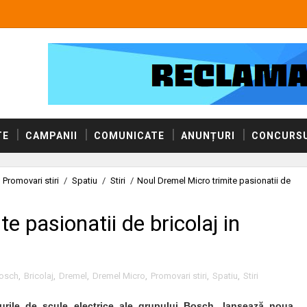
TE
CAMPANII
COMUNICATE
ANUNȚURI
CONCURSU
Promovari stiri
/
Spatiu
/
Stiri
/
Noul Dremel Micro trimite pasionatii de
e pasionatii de bricolaj in
osch
,
Bricolaj
,
Dremel
,
Dremel Micro
,
Promovari stiri
,
Spatiu
,
Stiri
urile de scule electrice ale grupului Bosch, lansează noua