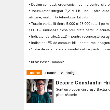
• Design compact, ergonomic – pentru control şi prec
• Acumulator integrat 7,2 V Litiu-Ion – fără aut
utilizare, mulţumită tehnologiei Litiu-Ion;
• Turaţie variabilă (între 5.000 și 28.000 rotații pe m
• LED – iluminează piesa prelucrată pentru o acurat
• Indicator de viteză LED – pentru recunoaşterea uş
• Indicator LED de combustibil – pentru recunoaştere
• Stație de încărcare a acumulatorului – pentru înc
Sursa: Bosch Romania
Etichete
# Bosch
# Bricolaj
Despre Constantin Hr
Sunt un blogger din orașul Bacău, caru
place să scrie.