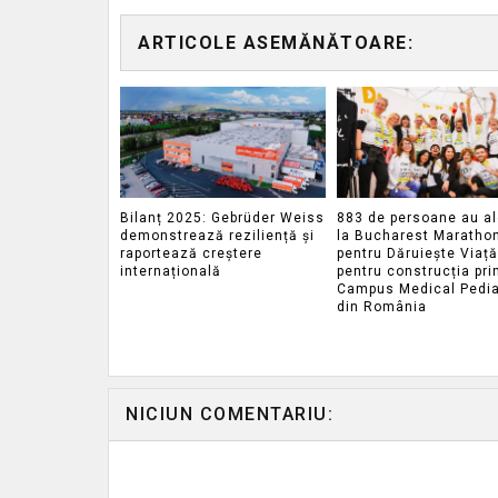
ARTICOLE ASEMĂNĂTOARE:
Bilanț 2025: Gebrüder Weiss
883 de persoane au al
demonstrează reziliență și
la Bucharest Maratho
raportează creștere
pentru Dăruiește Viață
internațională
pentru construcția pri
Campus Medical Pedia
din România
NICIUN COMENTARIU: