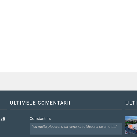
ULTIMELE COMENTARII
ULT
Constantins
ază
"cu multa placere! o sa raman intotdeauna cu aminti..."