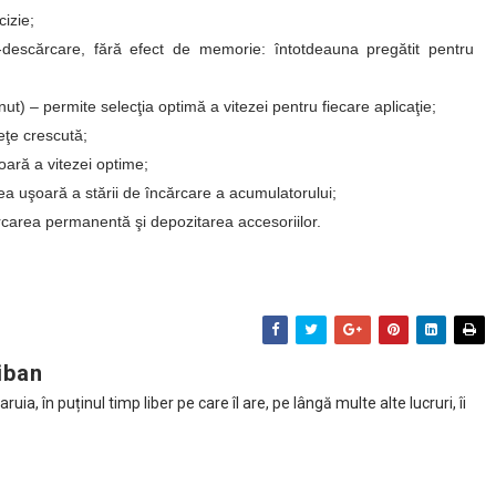
izie;
o-descărcare, fără efect de memorie: întotdeauna pregătit pentru
inut) – permite selecţia optimă a vitezei pentru fiecare aplicaţie;
eţe crescută;
oară a vitezei optime;
a uşoară a stării de încărcare a acumulatorului;
ărcarea permanentă şi depozitarea accesoriilor.
iban
ia, în puținul timp liber pe care îl are, pe lângă multe alte lucruri, îi