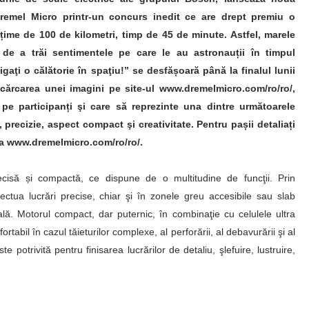
Dremel Micro printr-un concurs inedit ce are drept premiu o
ălțime de 100 de kilometri, timp de 45 de minute. Astfel, marele
de a trăi sentimentele pe care le au astronauții în timpul
gaţi o călătorie în spaţiu!” se desfășoară până la finalul lunii
cărcarea unei imagini pe site-ul www.dremelmicro.com/ro/ro/,
 pe participanți şi care să reprezinte una dintre următoarele
, precizie, aspect compact şi creativitate. Pentru pașii detaliați
sa www.dremelmicro.com/ro/ro/.
ecisă și compactă, ce dispune de o multitudine de funcţii. Prin
ectua lucrări precise, chiar şi în zonele greu accesibile sau slab
ală. Motorul compact, dar puternic, în combinaţie cu celulele ultra
tabil în cazul tăieturilor complexe, al perforării, al debavurării şi al
e potrivită pentru finisarea lucrărilor de detaliu, şlefuire, lustruire,