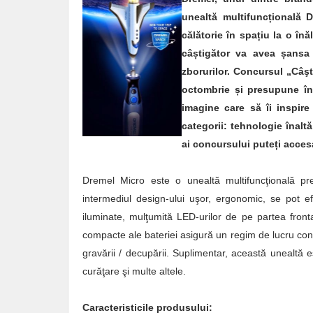
unealtă multifuncțională 
călătorie în spațiu la o în
câștigător va avea șansa 
zborurilor. Concursul „Câşti
octombrie și presupune în
imagine care să îi inspire
categorii: tehnologie înaltă
ai concursului puteți acce
Dremel Micro este o unealtă multifuncţională pr
intermediul design-ului uşor, ergonomic, se pot ef
iluminate, mulţumită LED-urilor de pe partea front
compacte ale bateriei asigură un regim de lucru confor
gravării / decupării. Suplimentar, această unealtă est
curăţare şi multe altele.
Caracteristicile produsului: