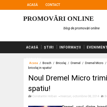
ACASĂ
CONTACT
PROMOVĂRI ONLINE
blog de promovări online
ACASĂ
ȘTIRI
INFORMAȚII
EVENIMEN
SERVICII
Acasa
/
Bosch
/
Bricolaj
/
Dremel
/
Dremel Micro
/
bricolaj in spatiu!
Noul Dremel Micro trimit
spatiu!
de
Constantin Hriban
-
miercuri, octombrie 08, 2014
in
B
Dremel, unul dintre brand