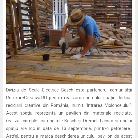
Divizia de Scule Electrice Bosch este partenerul comunității
ReciclareCreativa.RO pentru realizarea primului spațiu dedicat
reciclării creative din România, numit "Intrarea Violoncelului".
Acest spațiu reprezintă un pavilion din materiale reciclate,
realizat complet cu uneltele Bosch și Dremel. Lansarea noului
spațiu are loc în data de 13 septembrie, printr-o petrecere.
Astfel, pentru a marca deschiderea unicului pavilion de acest