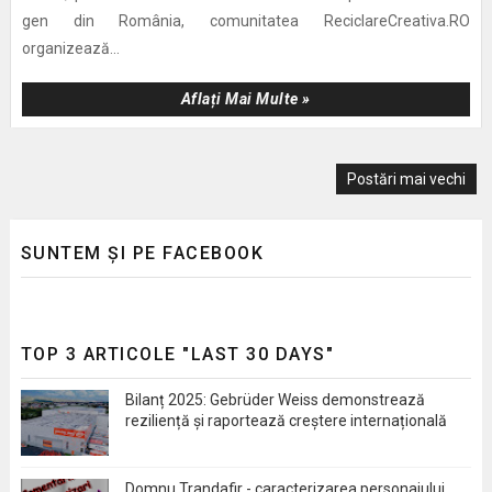
gen din România, comunitatea ReciclareCreativa.RO
organizează...
Aflați Mai Multe »
Postări mai vechi
SUNTEM ȘI PE FACEBOOK
TOP 3 ARTICOLE "LAST 30 DAYS"
Bilanț 2025: Gebrüder Weiss demonstrează
reziliență și raportează creștere internațională
Domnu Trandafir - caracterizarea personajului