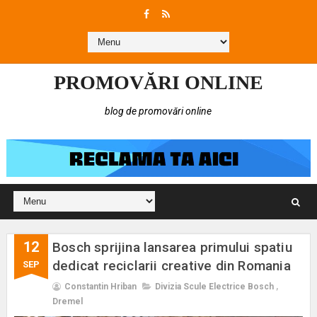
PROMOVĂRI ONLINE
blog de promovări online
12
Bosch sprijina lansarea primului spatiu
dedicat reciclarii creative din Romania
SEP
Constantin Hriban
Divizia Scule Electrice Bosch
,
Dremel