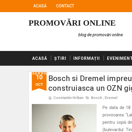
ACASĂ
CONTACT
PROMOVĂRI ONLINE
blog de promovări online
ACASĂ
ȘTIRI
INFORMAȚII
EVENIMEN
SERVICII
10
Bosch si Dremel impreu
OCT
construiasca un OZN gi
Constantin Hriban
Bosch
,
Dremel
Pe data de 18 
provocarea "La
pentru copiii d
(bulevardul T