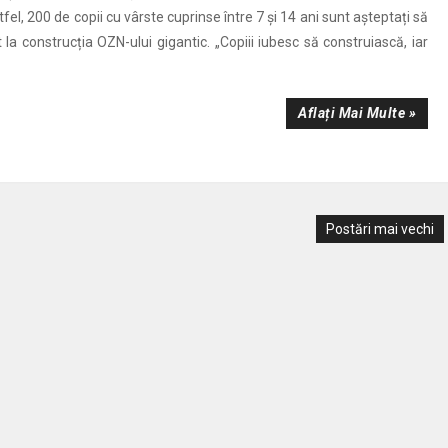
tfel, 200 de copii cu vârste cuprinse între 7 și 14 ani sunt așteptați să
t la construcția OZN-ului gigantic. „Copiii iubesc să construiască, iar
Aflați Mai Multe »
Postări mai vechi