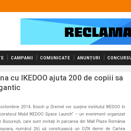
TE
CAMPANII
COMUNICATE
ANUNȚURI
CONCURSU
na cu IKEDOO ajuta 200 de copiii sa
gantic
octombrie 2014, Bosch și Dremel vor susține institutul IKEDOO în
boratorul Mobil IKEDOO Space Launch" – un eveniment organizat
in București, care sunt invitați în parcarea din Mall Plaza România
imișoara, numărul 26) să construiască un OZN demn de Cartea