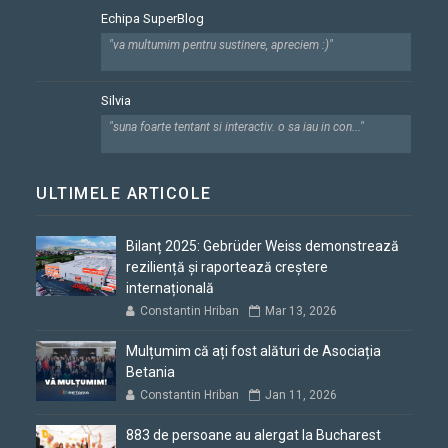
Echipa SuperBlog
"va multumim pentru sustinere, apreciem :)"
Silvia
"suna foarte tentant si interactiv. o sa iau in con..."
ULTIMELE ARTICOLE
Bilanț 2025: Gebrüder Weiss demonstrează
reziliență și raportează creștere
internațională
Constantin Hriban
Mar 13, 2026
Mulțumim că ați fost alături de Asociația
Betania
Constantin Hriban
Jan 11, 2026
883 de persoane au alergat la Bucharest