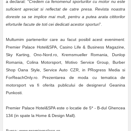
a declarat: “
Credem ca fenomenul sporturilor cu motor nu este
suficient apreciat si reflectat de catre presa. Revista noastra
doreste sa se implice mai mult, pentru a putea arata cititorilor
eforturile facute de toti cei dedicati acestor sporturi
”.
Multumim partenerilor care au facut posibil acest eveniment:
Premier Palace Hotel&SPA, Casino Life & Business Magazine,
Sky Karting, Ono-Nord.ro, Kremsmueller Romania, Dunlop
Romania, Colina Motorsport, Motivo Service Group, Burber
Shop Oana Style, Service Auto CZR, in PRogress Media si
ForReachOnly.ro. Prezentarea de moda cu tematica de
motorsport va fi oferita publicului de designerul Geanina
Punkosti.
Premier Palace Hotel&SPA este o locatie de 5* - B-dul Ghencea
134 (in spate la Home & Design Mall).
Sursa: www.premierpalace.ro