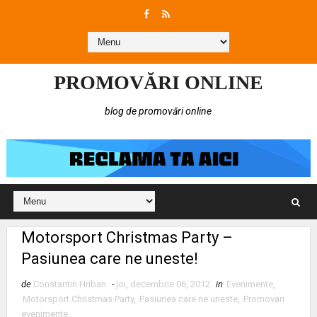
PROMOVĂRI ONLINE
blog de promovări online
Motorsport Christmas Party –
Pasiunea care ne uneste!
de
Constantin Hriban
-
joi, decembrie 06, 2012
in
Evenimente
,
Motorsport Christmas Party
,
Pasiunea care ne uneste
,
Promovari
evenimente