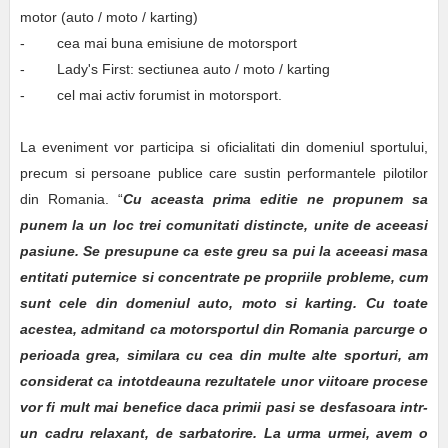
motor (auto / moto / karting)
- cea mai buna emisiune de motorsport
- Lady's First: sectiunea auto / moto / karting
- cel mai activ forumist in motorsport.
La eveniment vor participa si oficialitati din domeniul sportului,
precum si persoane publice care sustin performantele pilotilor
din Romania. “
Cu aceasta prima editie ne propunem sa
punem la un loc trei comunitati distincte, unite de aceeasi
pasiune. Se presupune ca este greu sa pui la aceeasi masa
entitati puternice si concentrate pe propriile probleme, cum
sunt cele din domeniul auto, moto si karting. Cu toate
acestea, admitand ca motorsportul din Romania parcurge o
perioada grea, similara cu cea din multe alte sporturi, am
considerat ca intotdeauna rezultatele unor viitoare procese
vor fi mult mai benefice daca primii pasi se desfasoara intr-
un cadru relaxant, de sarbatorire. La urma urmei, avem o