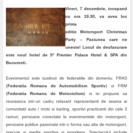
Vineri, 7 decembrie, incepand
cu ora 19.30, va avea loc
prima
editie Motorsport Christmas
Party – Pasiunea care ne
uneste! Locul de desfasurare
este noul hotel de 5* Premier Palace Hotel & SPA din
Bucuresti.
Evenimentul este sustinut de federatiile din domeniu: FRAS
(
Federatia Romana de Automobilism Sportiv
) si FRM
(
Federatia Romana de Motociclism
) si isi propune sa
reuneasca intr-un cadru relaxant reprezentanti de seama ai
comunitatii auto / moto si karting, sportivi practicanti din cele 3
ramuri, persoane conectate la evenimentele din motorsport,
persoane publice pasionate intr-o forma sau alta de motorsport,
precum si media sportiva si mondena. Spectacolul include