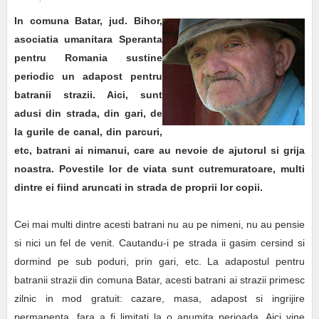
In comuna Batar, jud. Bihor,
asociatia umanitara Speranta
pentru Romania sustine
periodic un adapost pentru
batranii strazii. Aici, sunt
adusi din strada, din gari, de
la gurile de canal, din parcuri,
etc, batrani ai nimanui, care au nevoie de ajutorul si grija
noastra. Povestile lor de viata sunt cutremuratoare, multi
dintre ei fiind aruncati in strada de proprii lor copii.
Cei mai multi dintre acesti batrani nu au pe nimeni, nu au pensie
si nici un fel de venit. Cautandu-i pe strada ii gasim cersind si
dormind pe sub poduri, prin gari, etc. La adapostul pentru
batranii strazii din comuna Batar, acesti batrani ai strazii primesc
zilnic in mod gratuit: cazare, masa, adapost si ingrijire
permanenta, fara a fi limitati la o anumita perioada. Aici vine