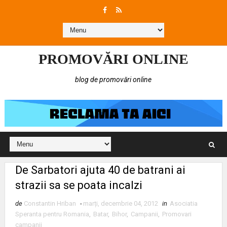
PROMOVĂRI ONLINE
blog de promovări online
De Sarbatori ajuta 40 de batrani ai
strazii sa se poata incalzi
de
Constantin Hriban
-
marți, decembrie 04, 2012
in
Asociatia
Speranta pentru Romania
,
Batar
,
Bihor
,
Campanii
,
Promovari
campanii