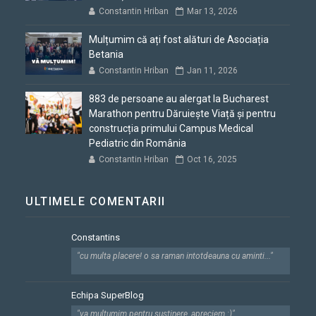
Constantin Hriban
Mar 13, 2026
Mulțumim că ați fost alături de Asociația
Betania
Constantin Hriban
Jan 11, 2026
883 de persoane au alergat la Bucharest
Marathon pentru Dăruiește Viață și pentru
construcția primului Campus Medical
Pediatric din România
Constantin Hriban
Oct 16, 2025
ULTIMELE COMENTARII
Constantins
"cu multa placere! o sa raman intotdeauna cu aminti..."
Echipa SuperBlog
"va multumim pentru sustinere, apreciem :)"