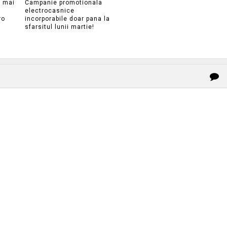
e mai
Campanie promotionala
electrocasnice
ro
incorporabile doar pana la
sfarsitul lunii martie!