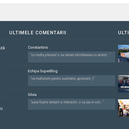
ULTIMELE COMENTARII
ULT
Constantins
ază
"cu multa placere! o sa raman intotdeauna cu aminti..."
Echipa SuperBlog
"va multumim pentru sustinere, apreciem :)"
Silvia
"suna foarte tentant si interactiv. o sa iau in con..."
ru