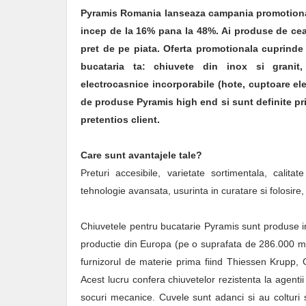
Pyramis Romania lanseaza campania promotiona
incep de la 16% pana la 48%. Ai produse de cea
pret de pe piata. Oferta promotionala cuprind
bucataria ta: chiuvete din inox si granit,
electrocasnice incorporabile (hote, cuptoare el
de produse Pyramis high end si sunt definite pri
pretentios client.
Care sunt avantajele tale?
Preturi accesibile, varietate sortimentala, calit
tehnologie avansata, usurinta in curatare si folosire
Chiuvetele pentru bucatarie Pyramis sunt produse i
productie din Europa (pe o suprafata de 286.000 mp
furnizorul de materie prima fiind Thiessen Krupp, 
Acest lucru confera chiuvetelor rezistenta la agentii 
socuri mecanice. Cuvele sunt adanci si au colturi s