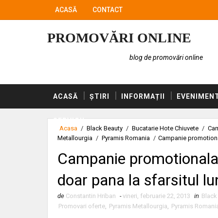
ACASĂ
CONTACT
PROMOVĂRI ONLINE
blog de promovări online
ACASĂ
ȘTIRI
INFORMAȚII
EVENIMEN
SERVICII
Acasa
/
Black Beauty
/
Bucatarie Hote Chiuvete
/
Cam
Metallourgia
/
Pyramis Romania
/
Campanie promotionala
Campanie promotionala 
doar pana la sfarsitul lu
de
Constantin Hriban
-
vineri, februarie 22, 2013
in
Black
Promovari oferte
,
Pyramis Metallourgia
,
Pyramis Romani