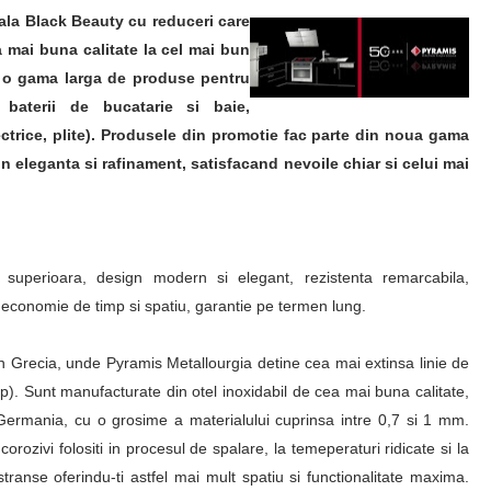
la Black Beauty cu reduceri care
 mai buna calitate la cel mai bun
e o gama larga de produse pentru
 baterii de bucatarie si baie,
ectrice, plite). Produsele din promotie fac parte din noua gama
n eleganta si rafinament, satisfacand nevoile chiar si celui mai
ate superioara, design modern si elegant, rezistenta remarcabila,
, economie de timp si spatiu, garantie pe termen lung.
n Grecia, unde Pyramis Metallourgia detine cea mai extinsa linie de
). Sunt manufacturate din otel inoxidabil de cea mai buna calitate,
Germania, cu o grosime a materialului cuprinsa intre 0,7 si 1 mm.
corozivi folositi in procesul de spalare, la temeperaturi ridicate si la
transe oferindu-ti astfel mai mult spatiu si functionalitate maxima.