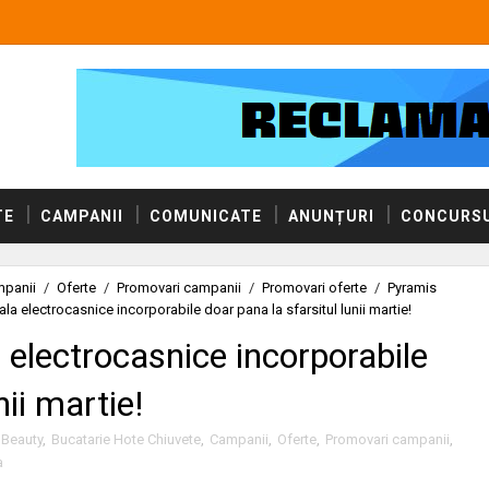
TE
CAMPANII
COMUNICATE
ANUNȚURI
CONCURSU
panii
/
Oferte
/
Promovari campanii
/
Promovari oferte
/
Pyramis
 electrocasnice incorporabile doar pana la sfarsitul lunii martie!
electrocasnice incorporabile
nii martie!
 Beauty
,
Bucatarie Hote Chiuvete
,
Campanii
,
Oferte
,
Promovari campanii
,
a