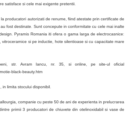
e satisface si cele mai exigente pretentii.
 la producatori autorizati de renume, fiind atestate prin certificate de
 au fost destinate. Sunt concepute in conformitate cu cele mai inalte
 si design. Pyramis Romania iti ofera o gama larga de electrocasnice:
az, vitroceramice si pe inductie, hote silentioase si cu capacitate mare
ni, str. Avram Iancu, nr. 35, si online, pe site-ul oficial
omotie-black-beauty.htm
in limita stocului disponibil.
llourgia, companie cu peste 50 de ani de experienta in prelucrarea
l dintre primii 3 producatori de chiuvete din otelinoxidabil si vase de