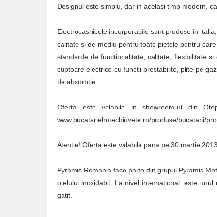
Designul este simplu, dar in acelasi timp modern, car
Electrocasnicele incorporabile sunt produse in Italia,
calitate si de mediu pentru toate pietele pentru care
standarde de functionalitate, calitate, flexibilitate
cuptoare electrice cu functii prestabilite, plite pe g
de absorbtie.
Oferta este valabila in showroom-ul din Otope
www.bucatariehotechiuvete.ro/produse/bucatarii/pr
Atentie! Oferta este valabila pana pe 30 martie 2013, 
Pyramis Romania face parte din grupul Pyramis Meta
otelului inoxidabil. La nivel international, este unu
gatit.