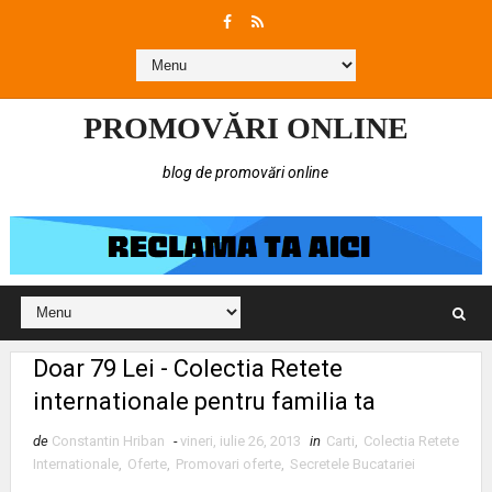
PROMOVĂRI ONLINE
blog de promovări online
Doar 79 Lei - Colectia Retete
internationale pentru familia ta
de
Constantin Hriban
-
vineri, iulie 26, 2013
in
Carti
,
Colectia Retete
Internationale
,
Oferte
,
Promovari oferte
,
Secretele Bucatariei