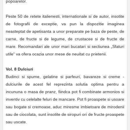
popoarelor.
Peste 50 de retete italienesti, internationale si de autor, insotite
de fotografii de exceptie, va pun la dispozitie imaginea
neasteptat de apetisanta a unor preparate pe baza de peste, de
carne, de fructe si de legume, de crustacee si de fructe de
mare. Recomandari ale unor mari bucatari si sectiunea „Sfaturi
utile“ va ofera ocazia unor mese de neuitat cu prietenii.
Vol. 8 Dulciuri
Budinci si spume, gelatine si parfeuri, bavareze si creme -
dulciurile de acest fel reprezinta solutia optima pentru a
incununa o masa de pranz, fiindca pot fi combinate armonios si
inventiv cu celelalte feluri de mancare. Pot fi proaspete si usoare
sau bogate si cremoase, aduc miresme imbietoare de mirodenii
sau de ciocolata, sunt insotite de siropuri ori de fructe proaspete
sau uscate.