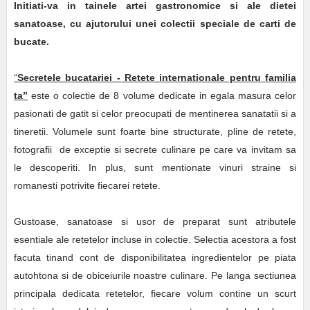
Initiati-va in tainele artei gastronomice si ale dietei
sanatoase, cu ajutorului unei colectii speciale de carti de
bucate.
“
Secretele bucatariei - Retete internationale pentru familia
ta”
este o colectie de 8 volume dedicate in egala masura celor
pasionati de gatit si celor preocupati de mentinerea sanatatii si a
tineretii. Volumele sunt foarte bine structurate, pline de retete,
fotografii de exceptie si secrete culinare pe care va invitam sa
le descoperiti. In plus, sunt mentionate vinuri straine si
romanesti potrivite fiecarei retete.
Gustoase, sanatoase si usor de preparat sunt atributele
esentiale ale retetelor incluse in colectie. Selectia acestora a fost
facuta tinand cont de disponibilitatea ingredientelor pe piata
autohtona si de obiceiurile noastre culinare. Pe langa sectiunea
principala dedicata retetelor, fiecare volum contine un scurt