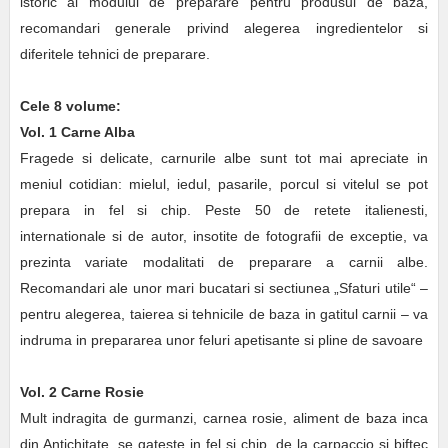
istoric al modului de preparare pentru produsul de baza,
recomandari generale privind alegerea ingredientelor si
diferitele tehnici de preparare.
Cele 8 volume:
Vol. 1 Carne Alba
Fragede si delicate, carnurile albe sunt tot mai apreciate in
meniul cotidian: mielul, iedul, pasarile, porcul si vitelul se pot
prepara in fel si chip. Peste 50 de retete italienesti,
internationale si de autor, insotite de fotografii de exceptie, va
prezinta variate modalitati de preparare a carnii albe.
Recomandari ale unor mari bucatari si sectiunea „Sfaturi utile“ –
pentru alegerea, taierea si tehnicile de baza in gatitul carnii – va
indruma in prepararea unor feluri apetisante si pline de savoare
Vol. 2 Carne Rosie
Mult indragita de gurmanzi, carnea rosie, aliment de baza inca
din Antichitate, se gateste in fel si chip, de la carpaccio si biftec