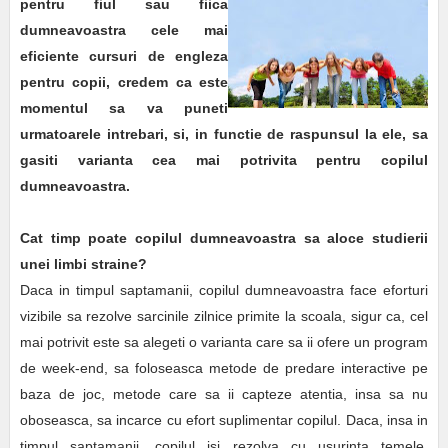
pentru fiul sau fiica
dumneavoastra cele mai
eficiente cursuri de engleza
pentru copii, credem ca este
momentul sa va puneti
urmatoarele intrebari, si, in functie de raspunsul la ele, sa
gasiti varianta cea mai potrivita pentru copilul
dumneavoastra.
Cat timp poate copilul dumneavoastra sa aloce studierii
unei limbi straine?
Daca in timpul saptamanii, copilul dumneavoastra face eforturi
vizibile sa rezolve sarcinile zilnice primite la scoala, sigur ca, cel
mai potrivit este sa alegeti o varianta care sa ii ofere un program
de week-end, sa foloseasca metode de predare interactive pe
baza de joc, metode care sa ii capteze atentia, insa sa nu
oboseasca, sa incarce cu efort suplimentar copilul. Daca, insa in
timpul saptamanii, copilul isi rezolva cu usurinta temele,