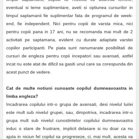
eventual si teme suplimentare, aveti si optiunea cursurilor in
timpul saptamanii fie suplimentar fata de programul de week-
end, fie independent. Nici pentru copiii de varsta mica, nici
pentru copiii pana in 17 ani, nu se recomanda mai mult de 2
activitati pe saptamana, evident cu durate adaptate varstei
copiilor participanti. Pe piata sunt nenumarate posibilitati de
cursuri de engleza pentru copii incepatori sau avansati, astfel
incat nu este atat de dificil sa gasiti unul care sa corespunda din
acest punct de vedere.
Cat de multe notiuni cunoaste copilul dumneavoastra in
limba engleza?
Incadrarea copilului intr-o grupa de avansati, desi nivelul lui/ei
este mult sub nivelul grupei, sau, dimpotriva, incadrarea intr-o
grupa mult sub nivelul cunostintelor copilului dumneavoastra
induc o stare de frustrare, implicit delasare si nu doar ca nu
ajuta in niciun fel copilul sa progreseze, ci, mai mult, acesta va