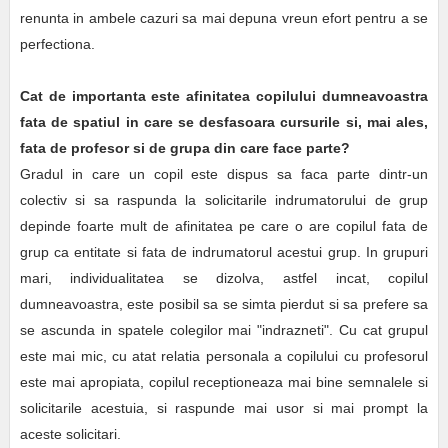
renunta in ambele cazuri sa mai depuna vreun efort pentru a se
perfectiona.
Cat de importanta este afinitatea copilului dumneavoastra
fata de spatiul in care se desfasoara cursurile si, mai ales,
fata de profesor si de grupa din care face parte?
Gradul in care un copil este dispus sa faca parte dintr-un
colectiv si sa raspunda la solicitarile indrumatorului de grup
depinde foarte mult de afinitatea pe care o are copilul fata de
grup ca entitate si fata de indrumatorul acestui grup. In grupuri
mari, individualitatea se dizolva, astfel incat, copilul
dumneavoastra, este posibil sa se simta pierdut si sa prefere sa
se ascunda in spatele colegilor mai "indrazneti". Cu cat grupul
este mai mic, cu atat relatia personala a copilului cu profesorul
este mai apropiata, copilul receptioneaza mai bine semnalele si
solicitarile acestuia, si raspunde mai usor si mai prompt la
aceste solicitari.