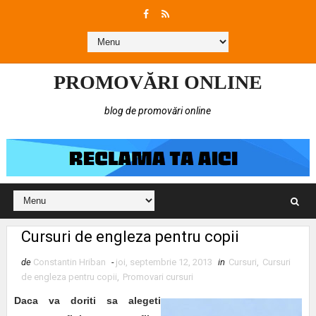
PROMOVĂRI ONLINE
blog de promovări online
Cursuri de engleza pentru copii
de
Constantin Hriban
-
joi, septembrie 12, 2013
in
Cursuri
,
Cursuri
de engleza pentru copii
,
Promovari cursuri
Daca va doriti sa alegeti