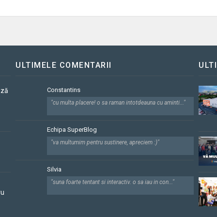
ULTIMELE COMENTARII
ULT
Constantins
ază
"cu multa placere! o sa raman intotdeauna cu aminti..."
Echipa SuperBlog
"va multumim pentru sustinere, apreciem :)"
Silvia
"suna foarte tentant si interactiv. o sa iau in con..."
ru