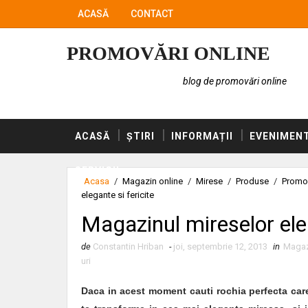
ACASĂ
CONTACT
PROMOVĂRI ONLINE
blog de promovări online
ACASĂ
ȘTIRI
INFORMAȚII
EVENIMEN
SERVICII
Acasa
/
Magazin online
/
Mirese
/
Produse
/
Promo
elegante si fericite
Magazinul mireselor eleg
de
Constantin Hriban
-
joi, septembrie 12, 2013
in
Magaz
uri
Daca in acest moment cauti rochia perfecta care