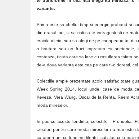
te transforme in cea mai eleganta mireasa, si 
variante.
Prima este sa cheltui timp si energie proband si c
din orasul tau, si sa risti sa te indragostesti de mat
croiala alteia, sau sa alegi de pe canapeaua ta, din 
o bautura sau un fruct impreuna cu prietenele, 
conteaza, tinuta care sa lase cu rasuflarea taiata pe
de-a doua varianta este cea pe care ti-o doresti, cel
Colectiile ample prezentate acolo satisfac toate gust
Week Spring 2014, locul unde, case de moda cel
Keveza, Vera Wang, Oscar de la Renta, Reem Acra) is
moda mireselor.
In pas cu aceste tendinte, colectiile : Pronuptia,
creatori pentru care moda mireselor nu mai este d
cu umeri goi cu lungimi diferite, satisfac cele mai 