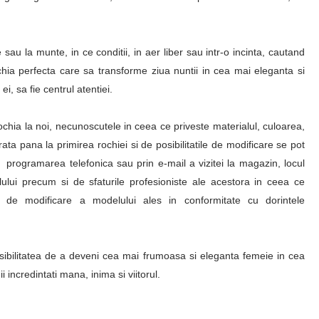
 sau la munte, in ce conditii, in aer liber sau intr-o incinta, cautand
rochia perfecta care sa transforme ziua nuntii in cea mai eleganta si
i, sa fie centrul atentiei.
ochia la noi, necunoscutele in ceea ce priveste materialul, culoarea,
ata pana la primirea rochiei si de posibilitatile de modificare se pot
pa programarea telefonica sau prin e-mail a vizitei la magazin, locul
ului precum si de sfaturile profesioniste ale acestora in ceea ce
le de modificare a modelului ales in conformitate cu dorintele
posibilitatea de a deveni cea mai frumoasa si eleganta femeie in cea
i incredintati mana, inima si viitorul.