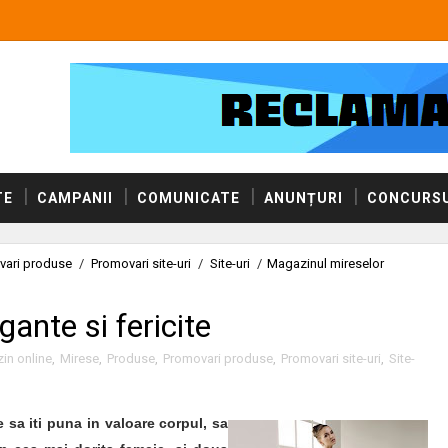
TE
CAMPANII
COMUNICATE
ANUNȚURI
CONCURSU
vari produse
/
Promovari site-uri
/
Site-uri
/
Magazinul mireselor
ante si fericite
in online
,
Mirese
,
Produse
,
Promovari produse
,
Promovari site-uri
,
Site-
 sa iti puna in valoare corpul, sa