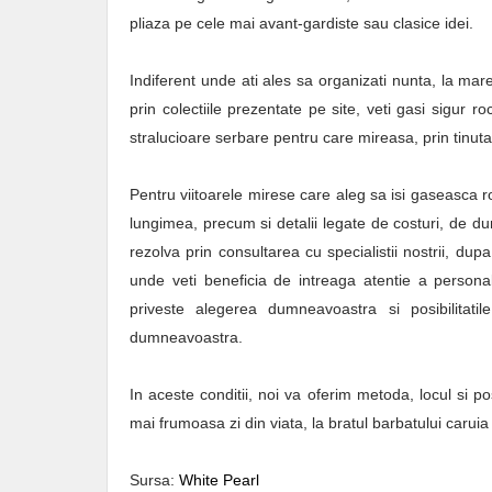
pliaza pe cele mai avant-gardiste sau clasice idei.
Indiferent unde ati ales sa organizati nunta, la mare
prin colectiile prezentate pe site, veti gasi sigur 
stralucioare serbare pentru care mireasa, prin tinuta e
Pentru viitoarele mirese care aleg sa isi gaseasca r
lungimea, precum si detalii legate de costuri, de dur
rezolva prin consultarea cu specialistii nostrii, du
unde veti beneficia de intreaga atentie a personal
priveste alegerea dumneavoastra si posibilitati
dumneavoastra.
In aceste conditii, noi va oferim metoda, locul si 
mai frumoasa zi din viata, la bratul barbatului caruia i
Sursa:
White Pearl