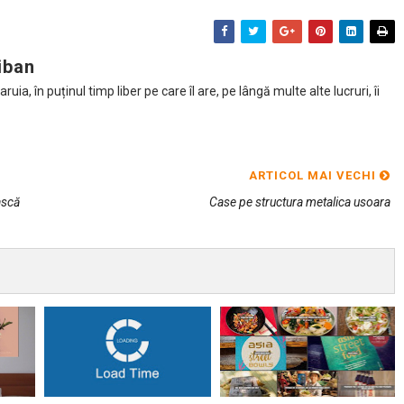
iban
ia, în puținul timp liber pe care îl are, pe lângă multe alte lucruri, îi
ARTICOL MAI VECHI
ască
Case pe structura metalica usoara