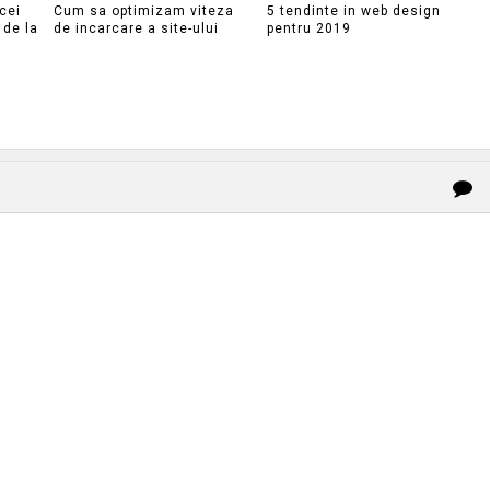
cei
Cum sa optimizam viteza
5 tendinte in web design
 de la
de incarcare a site-ului
pentru 2019