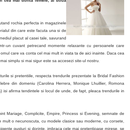
in cea mai dorita femeie, ai doua
autand rochia perfecta in magazinele
erialul din care este facuta una si de
mediul placut al casei tale, savurand
intr-un cuvant petrecand momente relaxante cu persoanele care
 omul care va conta cel mai mult in viata ta de aici inainte. Daca cea
 mai simplu si mai sigur este sa accesezi site-ul nostru.
urile si pretentiile, respecta trendurile prezentate la Bridal Fashion
ebre din domeniu (Carolina Herrera, Monique Lhuillier, Romona
i afirma tendintele si locul de unde, de fapt, pleaca trendurile in
 Point Mariage, Complicite, Empire, Princess si Evening, semnate de
e mult o necunoscuta, cu modele clasice sau moderne, cu corsete,
exigente gusturi si dorinte, imbraca cele mai pretentioase mirese, se