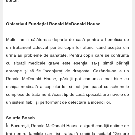
spital.
Obiectivul Fundaţiei Ronald McDonald House
Multe familii călătoresc departe de casă pentru a beneficia de
un tratament adecvat pentru copiii lor atunci când aceştia din
urmă au probleme de sănătate. Pentru copiii care se confruntă
cu situații medicale grave este esenţial să-şi simtă părinţii
aproape şi să fie înconjuraţi de dragoste. Cazându-se la un
Ronald McDonald House, părinții pot comunica mai bine cu
echipa medicală a copilului lor și pot ține pasul cu schemele
complexe de tratament. Acest tip de casă specială are nevoie de
un sistem fiabil și performant de detectare a incendiilor.
Solu
ț
ia Bosch
În Bucureşti, Ronald McDonald House asigură condiții optime de
trai pentru familiile care îşi tratează copiii la spitalul "Grigore