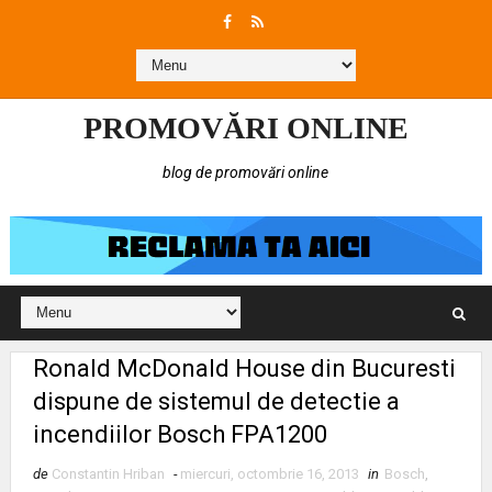
PROMOVĂRI ONLINE
blog de promovări online
Ronald McDonald House din Bucuresti
dispune de sistemul de detectie a
incendiilor Bosch FPA1200
de
Constantin Hriban
-
miercuri, octombrie 16, 2013
in
Bosch
,