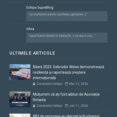
Echipa SuperBlog
"va multumim pentru sustinere, apreciem :)"
Silvia
"suna foarte tentant si interactiv. o sa iau in con..."
ULTIMELE ARTICOLE
Bilanț 2025: Gebrüder Weiss demonstrează
reziliență și raportează creștere
internațională
Constantin Hriban
Mar 13, 2026
Mulțumim că ați fost alături de Asociația
Betania
Constantin Hriban
Jan 11, 2026
883 de persoane au alergat la Bucharest