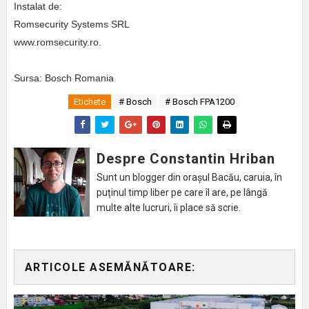
Instalat de:
Romsecurity Systems SRL
www.romsecurity.ro.
Sursa: Bosch Romania
Etichete
# Bosch
# Bosch FPA1200
Despre Constantin Hriban
Sunt un blogger din orașul Bacău, caruia, în
puținul timp liber pe care îl are, pe lângă
multe alte lucruri, îi place să scrie.
ARTICOLE ASEMĂNĂTOARE: