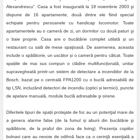
Alexandrescu". Casa a fost inaugurată la 18 noiembrie 2003 şi
dispune de 16 apartamente, două dintre ele fiind special
echipate pentru persoanele cu handicap locomotor. Toate
apartamentele au o cameră de zi, un dormitor cu două paturi şi
o baie proprie. Casa are o bucătărie complet utilată și un
restaurant cu sală de mese spaţioasă. De asemenea, aceasta
include o spălătorie, un uscător și o cameră pentru călcat. Toate
spațiile de mai sus compun o clădire multifuncțională, unitar
supravegheată printr-un sistem de detectare a incendiilor de la
Bosch, bazat pe o centrală FPA1200 cu o buclă adresabilă de
tip LSN, incluzând detectori de incendiu (optici și termici), puncte
de apelare manuală, module buclă adresabile şi sirene.
Diferitele tipuri de spații protejate de foc au un potenţial mare de
a genera alarme false (de la fumul și aburii din bucătărie şi
spălătorie, de la praful din zona de living). Prezența copiilor
bolnavi care au nevoie de odihnă face ca o cerinţă esenţială a