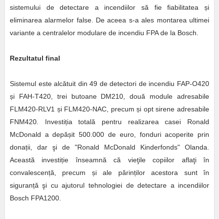
sistemului de detectare a incendiilor să fie fiabilitatea și
eliminarea alarmelor false. De aceea s-a ales montarea ultimei
variante a centralelor modulare de incendiu FPA de la Bosch.
Rezultatul final
Sistemul este alcătuit din 49 de detectori de incendiu FAP-O420
și FAH-T420, trei butoane DM210, două module adresabile
FLM420-RLV1 și FLM420-NAC, precum și opt sirene adresabile
FNM420. Investiția totală pentru realizarea casei Ronald
McDonald a depășit 500.000 de euro, fonduri acoperite prin
donații, dar şi de "Ronald McDonald Kinderfonds" Olanda.
Această investiție înseamnă că vieţile copiilor aflaţi în
convalescență, precum și ale părinților acestora sunt în
siguranță şi cu ajutorul tehnologiei de detectare a incendiilor
Bosch FPA1200.