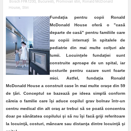
Bosch FPA1200
,
Bucuresti
,
Promovari stiri
,
Ronald McDonald
House
,
Stiri
Fundaţia pentru copii Ronald
McDonald House oferă o "casă
departe de casă" pentru familiile care
au copiii interna
ț
i în spitalele de
pediatrie din mai multe colţuri ale
lumii.
Locuinţele fundaţiei sunt
construite aproape de un spital, iar
costurile pentru cazare sunt foarte
mici. Astfel, fundaţia Ronald
McDonald House a construit case în mai multe ora
ș
e din 59
de ţări. Conceptul se bazează pe ideea simplă conform
căreia o familie care îşi aduce copilul grav bolnav într-un
centru medical din alt oraş ar trebui să se poată concentra
doar pe sănătatea copilului şi să nu îşi facă griji referitoare
la locuinţă, costuri, mâncare sau distanţa dintre locuinţă şi