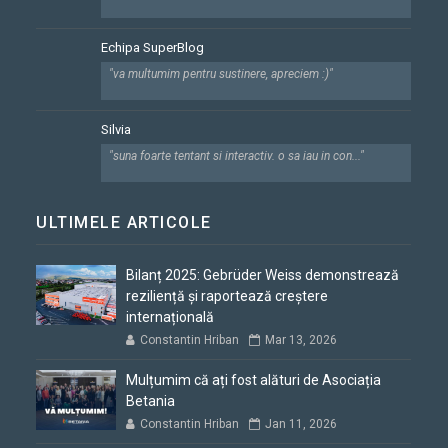
Echipa SuperBlog
"va multumim pentru sustinere, apreciem :)"
Silvia
"suna foarte tentant si interactiv. o sa iau in con..."
ULTIMELE ARTICOLE
Bilanț 2025: Gebrüder Weiss demonstrează
reziliență și raportează creștere
internațională
Constantin Hriban
Mar 13, 2026
Mulțumim că ați fost alături de Asociația
Betania
Constantin Hriban
Jan 11, 2026