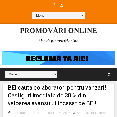
PROMOVĂRI ONLINE
blog de promovări online
BEI cauta colaboratori pentru vanzari!
Castiguri imediate de 30 % din
valoarea avansului incasat de BEI!
de
Constantin Hriban
-
joi, aprilie 24, 2014
in
Anunturi
,
BEI
,
Bursa