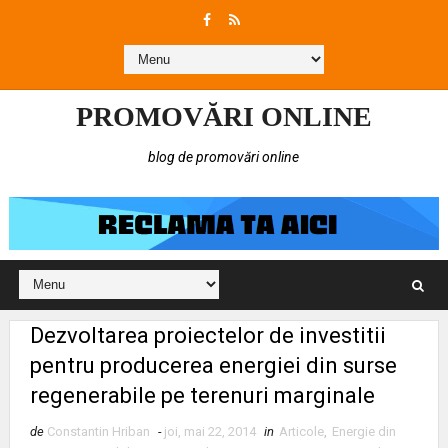
PROMOVĂRI ONLINE
blog de promovări online
Dezvoltarea proiectelor de investitii
pentru producerea energiei din surse
regenerabile pe terenuri marginale
de
Constantin Hriban
-
joi, mai 22, 2014
in
Articole
,
Energie din