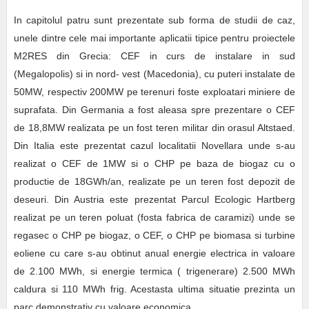
In capitolul patru sunt prezentate sub forma de studii de caz,
unele dintre cele mai importante aplicatii tipice pentru proiectele
M2RES din Grecia: CEF in curs de instalare in sud
(Megalopolis) si in nord- vest (Macedonia), cu puteri instalate de
50MW, respectiv 200MW pe terenuri foste exploatari miniere de
suprafata. Din Germania a fost aleasa spre prezentare o CEF
de 18,8MW realizata pe un fost teren militar din orasul Altstaed.
Din Italia este prezentat cazul localitatii Novellara unde s-au
realizat o CEF de 1MW si o CHP pe baza de biogaz cu o
productie de 18GWh/an, realizate pe un teren fost depozit de
deseuri. Din Austria este prezentat Parcul Ecologic Hartberg
realizat pe un teren poluat (fosta fabrica de caramizi) unde se
regasec o CHP pe biogaz, o CEF, o CHP pe biomasa si turbine
eoliene cu care s-au obtinut anual energie electrica in valoare
de 2.100 MWh, si energie termica ( trigenerare) 2.500 MWh
caldura si 110 MWh frig. Acestasta ultima situatie prezinta un
parc demonstrativ cu valoare economica.