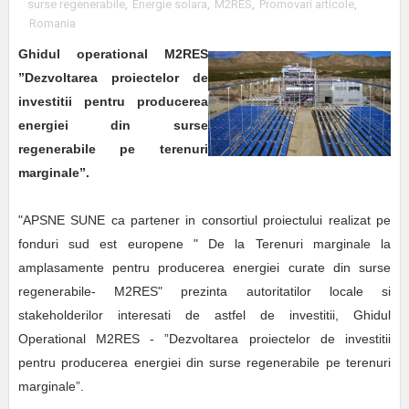
surse regenerabile
,
Energie solara
,
M2RES
,
Promovari articole
,
Romania
Ghidul operational M2RES
”Dezvoltarea proiectelor de
investitii pentru producerea
energiei din surse
regenerabile pe terenuri
marginale”.
"APSNE SUNE ca partener in consortiul proiectului realizat pe
fonduri sud est europene " De la Terenuri marginale la
amplasamente pentru producerea energiei curate din surse
regenerabile- M2RES" prezinta autoritatilor locale si
stakeholderilor interesati de astfel de investitii, Ghidul
Operational M2RES - ”Dezvoltarea proiectelor de investitii
pentru producerea energiei din surse regenerabile pe terenuri
marginale”.