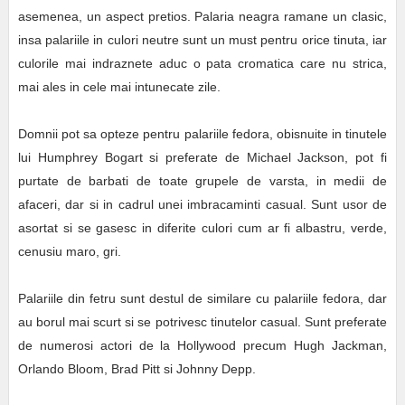
asemenea, un aspect pretios. Palaria neagra ramane un clasic,
insa palariile in culori neutre sunt un must pentru orice tinuta, iar
culorile mai indraznete aduc o pata cromatica care nu strica,
mai ales in cele mai intunecate zile.
Domnii pot sa opteze pentru palariile fedora, obisnuite in tinutele
lui Humphrey Bogart si preferate de Michael Jackson, pot fi
purtate de barbati de toate grupele de varsta, in medii de
afaceri, dar si in cadrul unei imbracaminti casual. Sunt usor de
asortat si se gasesc in diferite culori cum ar fi albastru, verde,
cenusiu maro, gri.
Palariile din fetru sunt destul de similare cu palariile fedora, dar
au borul mai scurt si se potrivesc tinutelor casual. Sunt preferate
de numerosi actori de la Hollywood precum Hugh Jackman,
Orlando Bloom, Brad Pitt si Johnny Depp.