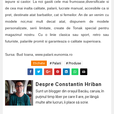
iepure si castor. La noi gasiti cele mai frumoase,diversificate si
de cea mai inalta calitate, palarii, lucrate manual, accesibile ca si
pret, destinate atat barbatilor, cat si femeilor. An de an venim cu
modele noi,mai mult decat atat, dispunem de modele
personalizate, serii limitate, create de Tonak special pentru
magazinul nostru. Cu o linie clasica sau sport, retro sau
futuriste, palariile promit si garanteaza o calitate superioara.
Sursa: Bud Ioana, www.palarii.eunomia.ro
Etichete
# Palarii
# Produse
Despre Constantin Hriban
Sunt un blogger din orașul Bacău, caruia, în
puținul timp liber pe care îl are, pe lângă
multe alte lucruri, îi place să scrie.