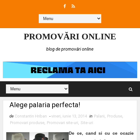
PROMOVĂRI ONLINE
blog de promovări online
Alege palaria perfecta!
de
Constantin Hriban
-
vineri, iunie 13, 2014
in
Palarii
,
Produse
,
Promovari produse
,
Promovari site-uri
,
Site-uri
De ce, cand si cu ce ocazie