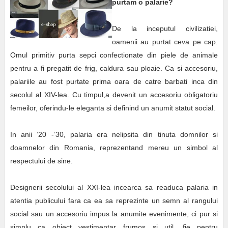
purtam o palarie?
De la inceputul civilizatiei,
oamenii au purtat ceva pe cap.
Omul primitiv purta sepci confectionate din piele de animale
pentru a fi pregatit de frig, caldura sau ploaie. Ca si accesoriu,
palariile au fost purtate prima oara de catre barbati inca din
secolul al XIV-lea. Cu timpul,a devenit un accesoriu obligatoriu
femeilor, oferindu-le eleganta si definind un anumit statut social.
In anii ’20 -’30, palaria era nelipsita din tinuta domnilor si
doamnelor din Romania, reprezentand mereu un simbol al
respectului de sine.
Designerii secolului al XXI-lea incearca sa readuca palaria in
atentia publicului fara ca ea sa reprezinte un semn al rangului
social sau un accesoriu impus la anumite evenimente, ci pur si
simplu ca obiect vestimentar frumos si util, fie pentru