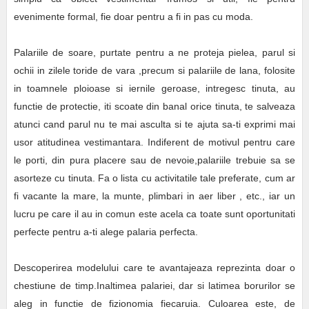
evenimente formal, fie doar pentru a fi in pas cu moda.
Palariile de soare, purtate pentru a ne proteja pielea, parul si
ochii in zilele toride de vara ,precum si palariile de lana, folosite
in toamnele ploioase si iernile geroase, intregesc tinuta, au
functie de protectie, iti scoate din banal orice tinuta, te salveaza
atunci cand parul nu te mai asculta si te ajuta sa-ti exprimi mai
usor atitudinea vestimantara. Indiferent de motivul pentru care
le porti, din pura placere sau de nevoie,palariile trebuie sa se
asorteze cu tinuta. Fa o lista cu activitatile tale preferate, cum ar
fi vacante la mare, la munte, plimbari in aer liber , etc., iar un
lucru pe care il au in comun este acela ca toate sunt oportunitati
perfecte pentru a-ti alege palaria perfecta.
Descoperirea modelului care te avantajeaza reprezinta doar o
chestiune de timp.Inaltimea palariei, dar si latimea borurilor se
aleg in functie de fizionomia fiecaruia. Culoarea este, de