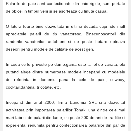
Palariile de paie sunt confectionate din paie rigide, sunt purtate
de obicei in timpul verii si se asorteaza cu tinute casual.
O latura foarte bine dezvoltata in ultima decada cuprinde mult
apreciatele palarii de tip vanatoresc. Binecunoscatorii din
randurile vanatorilor autohtoni si de peste hotare opteaza
deseori pentru modele de calitate de acest gen.
In ceea ce le priveste pe dame,gama este la fel de variata, ele
putand alege dintre numeroase modele incepand cu modelele
de referinta in domeniu pana la cele de paie, cowboy,
cocktail,dantela, tricotate, etc.
Incepand din anul 2000, firma Eunomia SRL si-a dezvoltat
activitatea prin importarea palariilor Tonak, una dintre cele mai
mari fabrici de palarii din lume, cu peste 200 de ani de traditie si
experienta, renumita pentru confectionarea palariilor din par de