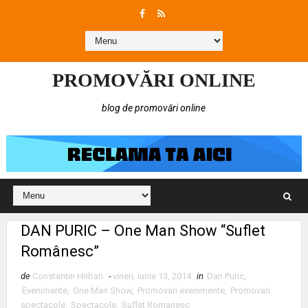
PROMOVĂRI ONLINE
blog de promovări online
DAN PURIC – One Man Show “Suflet
Românesc”
de
Constantin Hriban
-
vineri, iunie 13, 2014
in
Dan Puric
,
Evenimente
,
One Man Show
,
Promovari evenimente
,
Promovari
spectacole
,
Spectacole
,
Suflet Romanesc