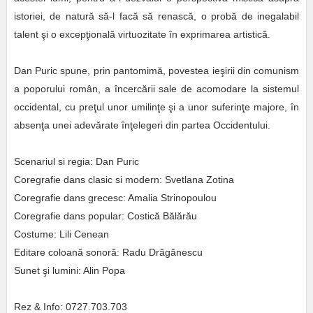
istoriei, de natură să-l facă să renască, o probă de inegalabil
talent şi o excepţională virtuozitate în exprimarea artistică.
Dan Puric spune, prin pantomimă, povestea ieşirii din comunism
a poporului român, a încercării sale de acomodare la sistemul
occidental, cu preţul unor umilinţe şi a unor suferinţe majore, în
absenţa unei adevărate înţelegeri din partea Occidentului.
Scenariul si regia: Dan Puric
Coregrafie dans clasic si modern: Svetlana Zotina
Coregrafie dans grecesc: Amalia Strinopoulou
Coregrafie dans popular: Costică Bălărău
Costume: Lili Cenean
Editare coloană sonoră: Radu Drăgănescu
Sunet şi lumini: Alin Popa
Rez & Info: 0727.703.703