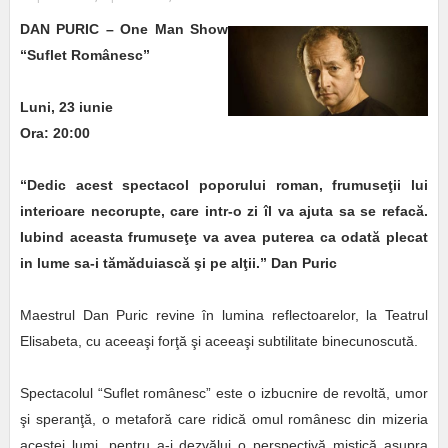
DAN PURIC – One Man Show
“Suflet Românesc”
Luni, 23 iunie
Ora: 20:00
“Dedic acest spectacol poporului roman, frumuseţii lui
interioare necorupte, care intr-o zi îl va ajuta sa se refacă.
Iubind aceasta frumuseţe va avea puterea ca odată plecat
in lume sa-i tămăduiască şi pe alţii.” Dan Puric
Maestrul Dan Puric revine în lumina reflectoarelor, la Teatrul
Elisabeta, cu aceeaşi forţă şi aceeaşi subtilitate binecunoscută.
Spectacolul “Suflet românesc” este o izbucnire de revoltă, umor
şi speranţă, o metaforă care ridică omul românesc din mizeria
acestei lumi, pentru a-i dezvălui o perspectivă mistică asupra