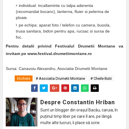
individual: incaltaminte cu talpa aderenta
(recomandat bocanc), lanterna, fluier si pelerina de
ploaie.
pe echipa: aparat foto / telefon cu camera, busola,
trusa sanitara, bidon pentru apa, rucsac si sursa de
foc.
Pentru detalii privind Festivalul Drumetii Montane va
invitam pe www.festival.drumetiimontane.ro
Sursa:
Canavoiu Alexandru, Asociatia Drumetii Montane
Etichete
# Asociatia Drumetii Montane
# Cheile Butii
Despre Constantin Hriban
Sunt un blogger din orașul Bacău, caruia, în
puținul timp liber pe care îl are, pe lângă
multe alte lucruri, îi place să scrie.