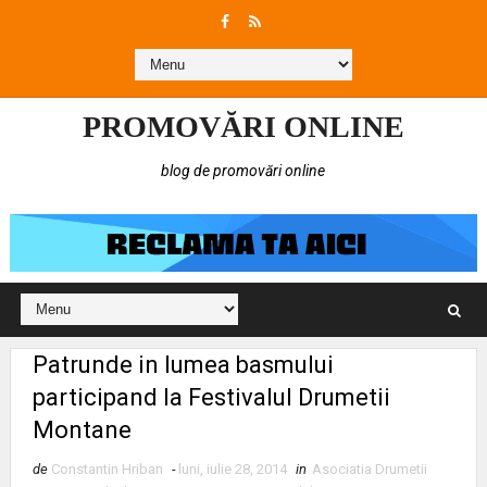
PROMOVĂRI ONLINE
blog de promovări online
Patrunde in lumea basmului
participand la Festivalul Drumetii
Montane
de
Constantin Hriban
-
luni, iulie 28, 2014
in
Asociatia Drumetii