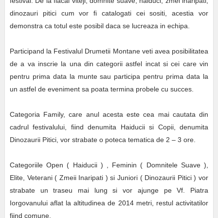
festival. De la flacai viteji, domnite suave, haiduci, zmei inaripati,
dinozauri pitici cum vor fi catalogati cei sositi, acestia vor
demonstra ca totul este posibil daca se lucreaza in echipa.
Participand la Festivalul Drumetii Montane veti avea posibilitatea
de a va inscrie la una din categorii astfel incat si cei care vin
pentru prima data la munte sau participa pentru prima data la
un astfel de eveniment sa poata termina probele cu succes.
Categoria Family, care anul acesta este cea mai cautata din
cadrul festivalului, fiind denumita Haiducii si Copii, denumita
Dinozaurii Pitici, vor strabate o poteca tematica de 2 – 3 ore.
Categoriile Open ( Haiducii ) , Feminin ( Domnitele Suave ),
Elite, Veterani ( Zmeii Inaripati ) si Juniori ( Dinozaurii Pitici ) vor
strabate un traseu mai lung si vor ajunge pe Vf. Piatra
Iorgovanului aflat la altitudinea de 2014 metri, restul activitatilor
fiind comune.