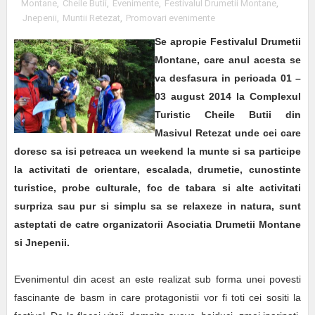
Montane
,
Cheile Butii
,
Evenimente
,
Festivalul Drumetii Montane
,
Jnepenii
,
Muntii Retezat
,
Promovari evenimente
Se apropie Festivalul Drumetii
Montane, care anul acesta se
va desfasura in perioada 01 –
03 august 2014 la Complexul
Turistic Cheile Butii din
Masivul Retezat unde cei care
doresc sa isi petreaca un weekend la munte si sa participe
la activitati de orientare, escalada, drumetie, cunostinte
turistice, probe culturale, foc de tabara si alte activitati
surpriza sau pur si simplu sa se relaxeze in natura, sunt
asteptati de catre organizatorii Asociatia Drumetii Montane
si Jnepenii.
Evenimentul din acest an este realizat sub forma unei povesti
fascinante de basm in care protagonistii vor fi toti cei sositi la