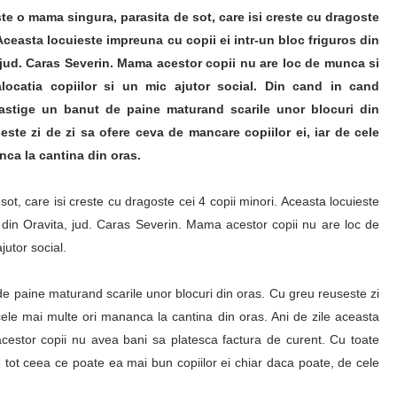
e o mama singura, parasita de sot, care isi creste cu dragoste
 Aceasta locuieste impreuna cu copii ei intr-un bloc friguros din
 jud. Caras Severin. Mama acestor copii nu are loc de munca si
alocatia copiilor si un mic ajutor social. Din cand in cand
astige un banut de paine maturand scarile unor blocuri din
este zi de zi sa ofere ceva de mancare copiilor ei, iar de cele
nca la cantina din oras.
, care isi creste cu dragoste cei 4 copii minori. Aceasta locuieste
n din Oravita, jud. Caras Severin. Mama acestor copii nu are loc de
jutor social.
e paine maturand scarile unor blocuri din oras. Cu greu reuseste zi
cele mai multe ori mananca la cantina din oras. Ani de zile aceasta
cestor copii nu avea bani sa platesca factura de curent. Cu toate
 tot ceea ce poate ea mai bun copiilor ei chiar daca poate, de cele