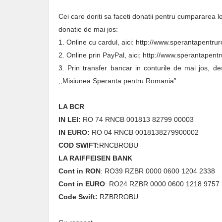
Cei care doriti sa faceti donatii pentru cumpararea l
donatie de mai jos:
1. Online cu cardul, aici: http://www.sperantapentr
2. Online prin PayPal, aici: http://www.sperantapen
3. Prin transfer bancar in conturile de mai jos, d
,,Misiunea Speranta pentru Romania”:
LA BCR
IN LEI:
RO 74 RNCB 001813 82799 00003
IN EURO:
RO 04 RNCB 0018138279900002
COD SWIFT:
RNCBROBU
LA RAIFFEISEN BANK
Cont in RON
: RO39 RZBR 0000 0600 1204 2338
Cont in EURO
: RO24 RZBR 0000 0600 1218 9757
Code Swift:
RZBRROBU