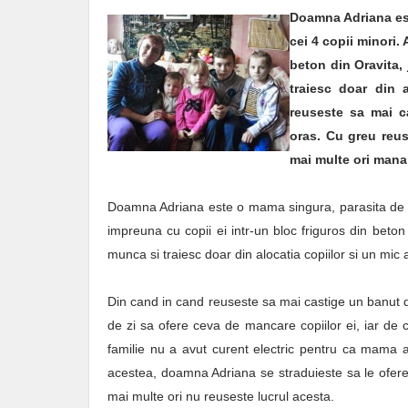
Doamna Adriana est
cei 4 copii minori.
beton din Oravita,
traiesc doar din 
reuseste sa mai c
oras. Cu greu reus
mai multe ori mana
Doamna Adriana este o mama singura, parasita de sot
impreuna cu copii ei intr-un bloc friguros din beto
munca si traiesc doar din alocatia copiilor si un mic a
Din cand in cand reuseste sa mai castige un banut d
de zi sa ofere ceva de mancare copiilor ei, iar de 
familie nu a avut curent electric pentru ca mama a
acestea, doamna Adriana se straduieste sa le ofere
mai multe ori nu reuseste lucrul acesta.