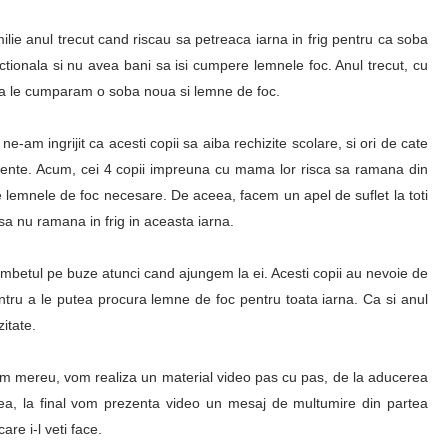
lie anul trecut cand riscau sa petreaca iarna in frig pentru ca soba
tionala si nu avea bani sa isi cumpere lemnele foc. Anul trecut, cu
t sa le cumparam o soba noua si lemne de foc.
e-am ingrijit ca acesti copii sa aiba rechizite scolare, si ori de cate
alimente. Acum, cei 4 copii impreuna cu mama lor risca sa ramana din
re lemnele de foc necesare. De aceea, facem un apel de suflet la toti
i sa nu ramana in frig in aceasta iarna.
zambetul pe buze atunci cand ajungem la ei. Acesti copii au nevoie de
entru a le putea procura lemne de foc pentru toata iarna. Ca si anul
zitate.
uim mereu, vom realiza un material video pas cu pas, de la aducerea
nea, la final vom prezenta video un mesaj de multumire din partea
are i-l veti face.