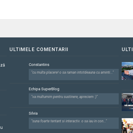
ULTIMELE COMENTARII
ULT
Constantins
ază
"cu multa placere! o sa raman intotdeauna cu aminti..."
Echipa SuperBlog
"va multumim pentru sustinere, apreciem :)"
Silvia
"suna foarte tentant si interactiv. o sa iau in con..."
ru