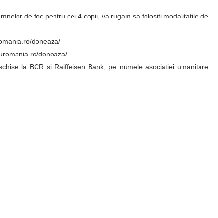
emnelor de foc pentru cei 4 copii, va rugam sa folositi modalitatile de
uromania.ro/doneaza/
truromania.ro/doneaza/
eschise la BCR si Raiffeisen Bank, pe numele asociatiei umanitare