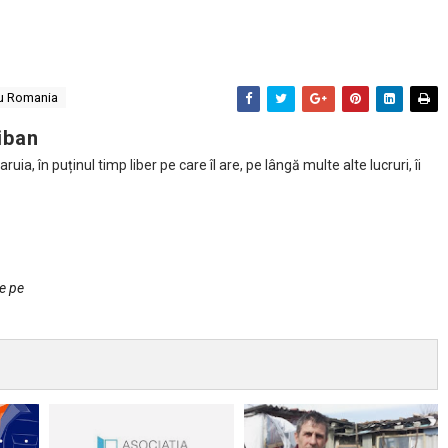
ru Romania
iban
ia, în puținul timp liber pe care îl are, pe lângă multe alte lucruri, îi
de pe