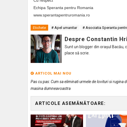
Cu respect
Echipa Speranta pentru Romania
www.sperantapentruromania.ro
Etichete
# Apel umanitar
# Asociatia Speranta pent
Despre Constantin Hr
Sunt un blogger din orașul Bacău, caru
place să scrie.
ARTICOL MAI NOU
Pas cu pas: Cum sa eliminati urmele de lovituri si rugina 
masina dumneavoastra
ARTICOLE ASEMĂNĂTOARE: