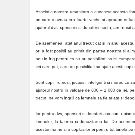
Asociatia noastra umanitara a cunoscut aceasta fami
pe care o aveau era foarte veche si aproape nefunc
ajutorul dvs, sponsorii si donatorii nostri, am reusi
De asemenea, atat anul trecut cat si in anul acesta, n
ori a fost posibil au primit din partea noastra si 
nou in frig pentru ca nu au posibilitati sa isi cumpe
cei care pot, care au posibilitati sa ajute acesti copi
Sunt copii frumosi, jucausi, inteligenti si mereu cu 
ajutorul nostru in valoare de 800 – 1 000 de lei, p
trecut, ne vom ingriji ca lemnele sa fie taiate si depo
Iar pentru dvs, sponsori si donatori asa cum obisn
lemnelor, la taierea si depozitarea lor. De aseme
acestei mame si a copilasilor ei pentru tot binele pe c