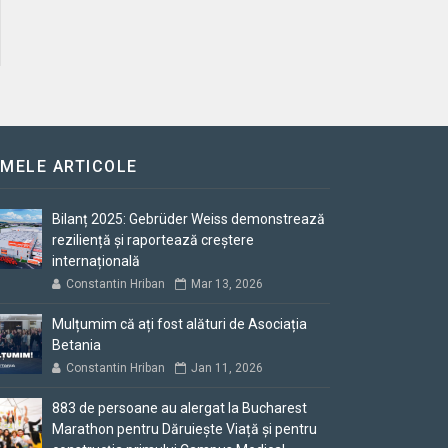
IMELE ARTICOLE
Bilanț 2025: Gebrüder Weiss demonstrează
reziliență și raportează creștere
internațională
Constantin Hriban
Mar 13, 2026
Mulțumim că ați fost alături de Asociația
Betania
Constantin Hriban
Jan 11, 2026
883 de persoane au alergat la Bucharest
Marathon pentru Dăruiește Viață și pentru