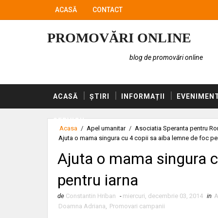
ACASĂ
CONTACT
PROMOVĂRI ONLINE
blog de promovări online
ACASĂ
ȘTIRI
INFORMAȚII
EVENIMEN
SERVICII
Acasa
/
Apel umanitar
/
Asociatia Speranta pentru R
Ajuta o mama singura cu 4 copii sa aiba lemne de foc pen
Ajuta o mama singura cu
pentru iarna
de
Constantin Hriban
-
miercuri, decembrie 03, 2014
in
A
Doamna Adriana
,
Promovari campanii