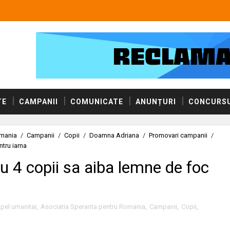
TE
CAMPANII
COMUNICATE
ANUNȚURI
CONCURSU
omania
/
Campanii
/
Copii
/
Doamna Adriana
/
Promovari campanii
/
tru iarna
 4 copii sa aiba lemne de foc
pel umanitar
,
Asociatia Speranta pentru Romania
,
Campanii
,
Copii
,