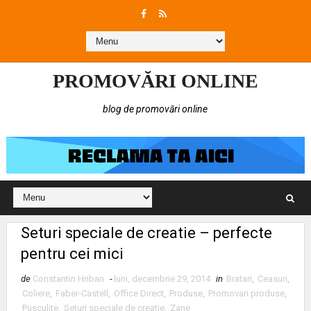
PROMOVĂRI ONLINE
blog de promovări online
Seturi speciale de creatie – perfecte
pentru cei mici
de
Constantin Hriban
-
luni, decembrie 29, 2014
in
Bratari
,
Ceasuri
,
Coliere
,
Faber-Castell
,
Office Direct
,
Produse
,
Promovari produse
,
Pusculite
,
Seturi speciale de creatie
,
Zane