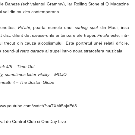
ale Daneze (echivalentul Grammy), iar Rolling Stone si Q Magazine
ui val din muzica contemporana.
eonettes,
Pe'ahi
, poarta numele unui
surfing spot
din Maui, insa
 disc diferit de
release
-urile anterioare ale trupei.
Pe'ahi
este, intr-
 trecut din cauza alcoolismului. Este portretul unei relatii dificile,
za sound-ul
retro garage
al trupei intr-o noua stratosfera muzicala.
eek 4/5 – Time Out
ty, sometimes bitter vitality – MOJO
beneath it – The Boston Globe
://www.youtube.com/watch?v=TXMt5ajaEd8
zat de Control Club si OneDay Live.