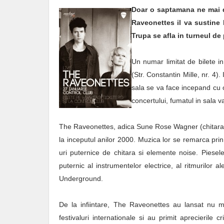
Doar o saptamana ne mai d
Raveonettes il va sustine l
Trupa se afla in turneul de
Un numar limitat de bilete i
(Str. Constantin Mille, nr. 4).
sala se va face incepand cu 
concertului, fumatul in sala va 
The Raveonettes, adica Sune Rose Wagner (chitara, 
la inceputul anilor 2000. Muzica lor se remarca prin
uri puternice de chitara si elemente noise. Piesele 
puternic al instrumentelor electrice, al ritmurilor a
Underground.
De la infiintare, The Raveonettes au lansat nu 
festivaluri internationale si au primit aprecierile c