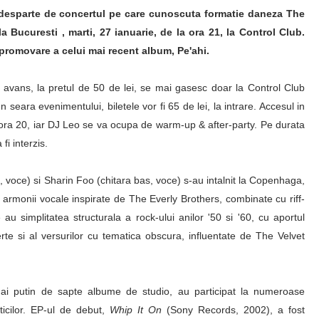
esparte de concertul pe care cunoscuta formatie daneza The
a Bucuresti , marti, 27 ianuarie, de la ora 21, la Control Club.
 promovare a celui mai recent album, Pe'ahi.
n avans, la pretul de 50 de lei, se mai gasesc doar la Control Club
 In seara evenimentului, biletele vor fi 65 de lei, la intrare. Accesul in
ora 20, iar DJ Leo se va ocupa de warm-up & after-party. Pe durata
fi interzis.
voce) si Sharin Foo (chitara bas, voce) s-au intalnit la Copenhaga,
 armonii vocale inspirate de The Everly Brothers, combinate cu riff-
au simplitatea structurala a rock-ului anilor '50 si '60, cu aportul
lerte si al versurilor cu tematica obscura, influentate de The Velvet
mai putin de sapte albume de studio, au participat la numeroase
riticilor. EP-ul de debut,
Whip It On
(Sony Records, 2002), a fost