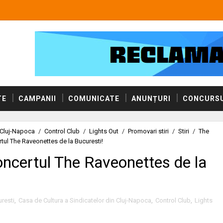
TE
CAMPANII
COMUNICATE
ANUNȚURI
CONCURSU
n Cluj-Napoca
/
Control Club
/
Lights Out
/
Promovari stiri
/
Stiri
/
The
ul The Raveonettes de la Bucuresti!
ncertul The Raveonettes de la
resti
,
Casa de Cultura a Sindicatelor din Cluj-Napoca
,
Control Club
,
Lights