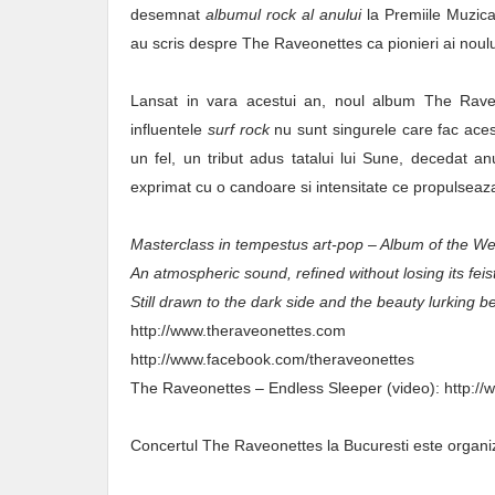
desemnat
albumul rock al anului
la Premiile Muzic
au scris despre The Raveonettes ca pionieri ai noul
Lansat in vara acestui an, noul album The Rav
influentele
surf rock
nu sunt singurele care fac acest
un fel, un tribut adus tatalui lui Sune, decedat anul
exprimat cu o candoare si intensitate ce propulsea
Masterclass in tempestus art-pop – Album of the W
An atmospheric sound, refined without losing its feis
Still drawn to the dark side and the beauty lurking 
http://www.theraveonettes.com
http://www.facebook.com/theraveonettes
The Raveonettes – Endless Sleeper (video): http
Concertul The Raveonettes la Bucuresti este organi