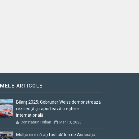
IMELE ARTICOLE
Bilanț 2025: Gebrüder Weiss demonstrează
reziliență și raportează creștere
internațională
Constantin Hriban
Mar 13, 2026
Mulțumim că ați fost alături de Asociația