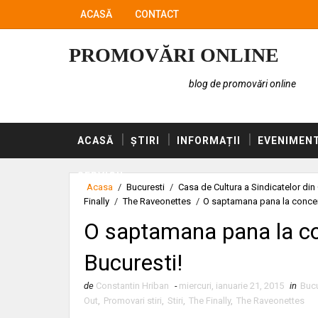
ACASĂ
CONTACT
PROMOVĂRI ONLINE
blog de promovări online
ACASĂ
ȘTIRI
INFORMAȚII
EVENIMEN
SERVICII
Acasa
/
Bucuresti
/
Casa de Cultura a Sindicatelor di
Finally
/
The Raveonettes
/
O saptamana pana la concert
O saptamana pana la co
Bucuresti!
de
Constantin Hriban
-
miercuri, ianuarie 21, 2015
in
Bucu
Out
,
Promovari stiri
,
Stiri
,
The Finally
,
The Raveonettes