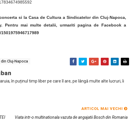
/517834674985592
concerta si la Casa de Cultura a Sindicatelor din Cluj-Napoca,
ly. Pentru mai multe detalii, urmariti pagina de Facebook a
s/1501975946717989
r din Cluj-Napoca
iban
ia, în puținul timp liber pe care îl are, pe lângă multe alte lucruri, îi
ARTICOL MAI VECHI
TEI
Viata intr-o multinationala vazuta de angajatii Bosch din Romania