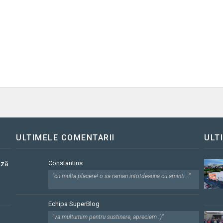
ULTIMELE COMENTARII
ULT
Constantins
ază
"cu multa placere! o sa raman intotdeauna cu aminti..."
Echipa SuperBlog
"va multumim pentru sustinere, apreciem :)"