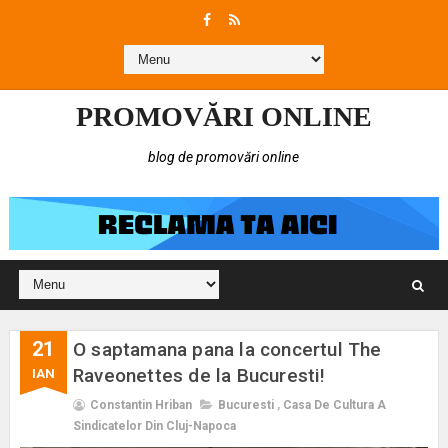
PROMOVĂRI ONLINE
blog de promovări online
21
O saptamana pana la concertul The
Raveonettes de la Bucuresti!
IAN
Constantin Hriban
Bucuresti
,
Casa De Cultura A
Sindicatelor Din Cluj-Napoca