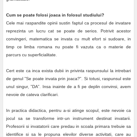
Cum se poate folosi joaca in folosul studiului?
Cele mai raspandite opinii sustin faptul ca procesul de invatare
reprezinta un lucru cat se poate de serios. Potrivit acestor
convingeri, matematica se invata cu mult efort si sudoare, in
timp ce limba romana nu poate fi vazuta ca o materie de
parcurs cu superficialitate.
Cert este ca inca exista dubii in privinta raspunsului la intrebari
de genul ”Se poate invata prin joaca?”. Si totusi, raspunsul este
unul singur, ”DA”. Insa inainte de a fi pe deplin convinsi, avem
nevoie de cateva clarificari.
In practica didactica, pentru a-si atinge scopul, este nevoie ca
jocul sa se transforme intr-un instrument destinat invatarii.
Profesorii si invatatorii care predau in scoala primara trebuie sa
identifice si sa le propuna elevilor diverse activitati, care au