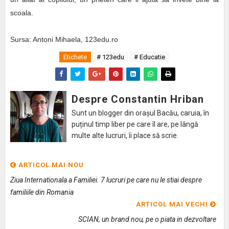
scoala.
Sursa: Antoni Mihaela, 123edu.ro
Etichete
# 123edu
# Educatie
Despre Constantin Hriban
Sunt un blogger din orașul Bacău, caruia, în
puținul timp liber pe care îl are, pe lângă
multe alte lucruri, îi place să scrie.
ARTICOL MAI NOU
Ziua Internationala a Familiei. 7 lucruri pe care nu le stiai despre
familiile din Romania
ARTICOL MAI VECHI
SCIAN, un brand nou, pe o piata in dezvoltare