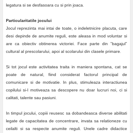
legatura si se desfasoara cu si prin joaca.
Particularitatile jocului
Jocul reprezinta mai intai de toate, o indeletnicire placuta, care
desi depinde de anumite reguli, este aleasa in mod voluntar si
are ca obiectiv obtinerea victoriei. Face parte din ”bagajul”
cultural al prescolarului, apoi al scolarului din clasele primare.
Si tot jocul este activitatea traita in maniera spontana, cat se
poate de natural, fiind considerat factorul principal de
comunicare si de motivatie. In plus, stimuleaza interactiunea
copilului si-l motiveaza sa descopere nu doar lucruri noi, ci si
calitati, talente sau pasiuni.
In timpul jocului, copiii reusesc sa dobandeasca diverse abilitati
legate de capacitatea de concentrare, invata sa relationeze cu
ceilalti si sa respecte anumite reguli. Unele cadre didactice