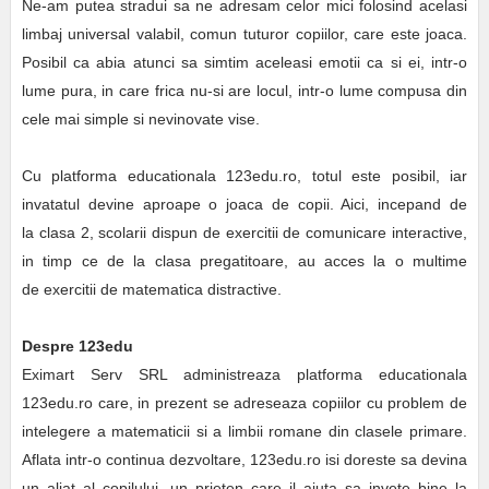
Ne-am putea stradui sa ne adresam celor mici folosind acelasi
limbaj universal valabil, comun tuturor copiilor, care este joaca.
Posibil ca abia atunci sa simtim aceleasi emotii ca si ei, intr-o
lume pura, in care frica nu-si are locul, intr-o lume compusa din
cele mai simple si nevinovate vise.
Cu platforma educationala 123edu.ro, totul este posibil, iar
invatatul devine aproape o joaca de copii. Aici, incepand de
la clasa 2, scolarii dispun de exercitii de comunicare interactive,
in timp ce de la clasa pregatitoare, au acces la o multime
de exercitii de matematica distractive.
Despre 123edu
Eximart Serv SRL administreaza platforma educationala
123edu.ro care, in prezent se adreseaza copiilor cu problem de
intelegere a matematicii si a limbii romane din clasele primare.
Aflata intr-o continua dezvoltare, 123edu.ro isi doreste sa devina
un aliat al copilului, un prieten care il ajuta sa invete bine la