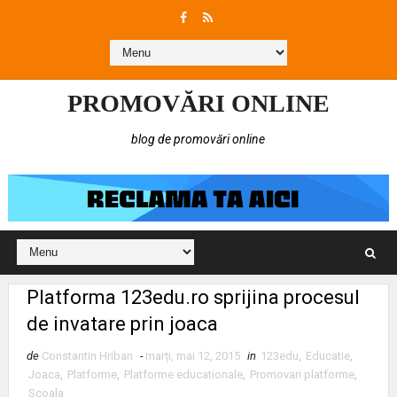
PROMOVĂRI ONLINE
blog de promovări online
Platforma 123edu.ro sprijina procesul
de invatare prin joaca
de
Constantin Hriban
-
marți, mai 12, 2015
in
123edu
,
Educatie
,
Joaca
,
Platforme
,
Platforme educationale
,
Promovari platforme
,
Scoala