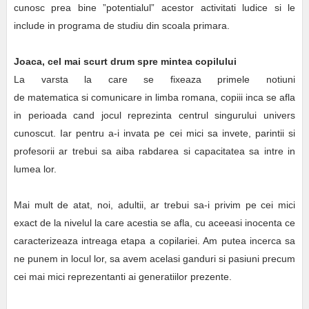
cunosc prea bine ”potentialul” acestor activitati ludice si le
include in programa de studiu din scoala primara.
Joaca, cel mai scurt drum spre mintea copilului
La varsta la care se fixeaza primele notiuni
de matematica si comunicare in limba romana, copiii inca se afla
in perioada cand jocul reprezinta centrul singurului univers
cunoscut. Iar pentru a-i invata pe cei mici sa invete, parintii si
profesorii ar trebui sa aiba rabdarea si capacitatea sa intre in
lumea lor.
Mai mult de atat, noi, adultii, ar trebui sa-i privim pe cei mici
exact de la nivelul la care acestia se afla, cu aceeasi inocenta ce
caracterizeaza intreaga etapa a copilariei. Am putea incerca sa
ne punem in locul lor, sa avem acelasi ganduri si pasiuni precum
cei mai mici reprezentanti ai generatiilor prezente.