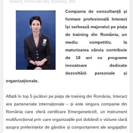
Interact
,
Promovari stiri
,
Romania
,
Stiri
Compania de consultanţă şi
formare profesională Interact
î
ș
i serbează majoratul pe pia
ț
a
de training din România, un
mediu competitiv, la
maturizarea căruia contribuie
de 18 ani cu programe
inovatoare dedicate
dezvoltării personale
ș
i
organiza
ț
ionale.
Aflată în top 5 jucători pe piața de training din România, Interact
are parteneriate internaționale – și este singura companie din
România care oferă certificare Emergenetics®, un instrument
multifuncțional prin care organizațiile pot dobândi o viziune clară
asupra preferințelor de gândire și comportament ale angajaților