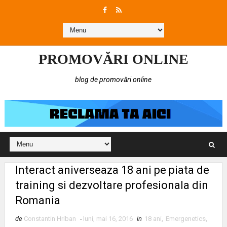
PROMOVĂRI ONLINE
blog de promovări online
Interact aniverseaza 18 ani pe piata de
training si dezvoltare profesionala din
Romania
de
Constantin Hriban
-
luni, mai 16, 2016
in
18 ani
,
Emergenetics
,