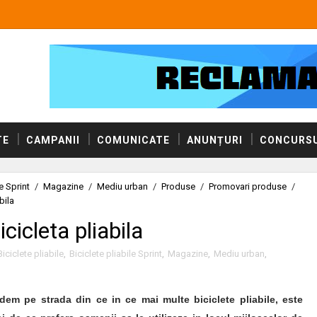
TE
CAMPANII
COMUNICATE
ANUNȚURI
CONCURSU
le Sprint
/
Magazine
/
Mediu urban
/
Produse
/
Promovari produse
/
bila
cicleta pliabila
Biciclete pliabile
,
Biciclete pliabile Sprint
,
Magazine
,
Mediu urban
,
em pe strada din ce in ce mai multe biciclete pliabile, este