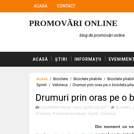
ACASĂ
CONTACT
PROMOVĂRI ONLINE
blog de promovări online
ACASĂ
ȘTIRI
INFORMAȚII
EVENIMEN
SERVICII
Acasa
/
Biciclete
/
Biciclete pliabile
/
Biciclete pliabi
Sprint
/
Veloteca
/
Drumuri prin oras pe o bicicleta plia
Drumuri prin oras pe o bi
de
Constantin Hriban
-
luni, aprilie 24, 2017
in
Biciclete
,
Produse
,
Promovari produse
,
Sprint
,
Veloteca
Din moment ce ved