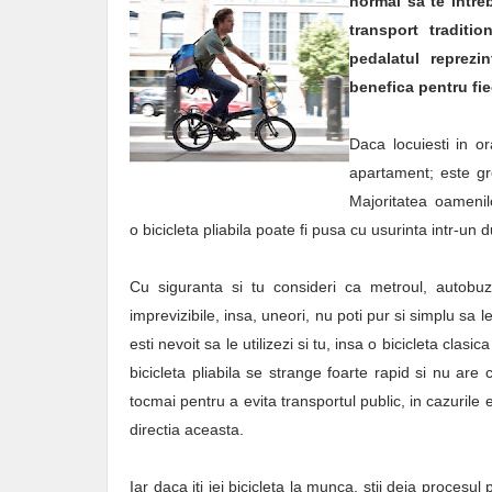
normal sa te intreb
transport traditi
pedalatul reprezi
benefica pentru fie
Daca locuiesti in o
apartament; este gre
Majoritatea oamenil
o bicicleta pliabila poate fi pusa cu usurinta intr-un
Cu siguranta si tu consideri ca metroul, autobuz
imprevizibile, insa, uneori, nu poti pur si simplu sa 
esti nevoit sa le utilizezi si tu, insa o bicicleta clas
bicicleta pliabila se strange foarte rapid si nu ar
tocmai pentru a evita transportul public, in cazurile e
directia aceasta.
Iar daca iti iei bicicleta la munca, stii deja procesul