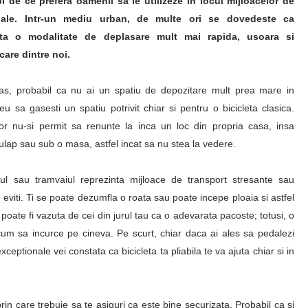
i de ce prefera oamenii sa le utilizeze in locul mijloacelor de
onale. Intr-un mediu urban, de multe ori se dovedeste ca
nta o modalitate de deplasare mult mai rapida, usoara si
care dintre noi.
ras, probabil ca nu ai un spatiu de depozitare mult prea mare in
u sa gasesti un spatiu potrivit chiar si pentru o bicicleta clasica.
or nu-si permit sa renunte la inca un loc din propria casa, insa
 dulap sau sub o masa, astfel incat sa nu stea la vedere.
ul sau tramvaiul reprezinta mijloace de transport stresante sau
le eviti. Ti se poate dezumfla o roata sau poate incepe ploaia si astfel
ica poate fi vazuta de cei din jurul tau ca o adevarata pacoste; totusi, o
e cum sa incurce pe cineva. Pe scurt, chiar daca ai ales sa pedalezi
xceptionale vei constata ca bicicleta ta pliabila te va ajuta chiar si in
 prin care trebuie sa te asiguri ca este bine securizata. Probabil ca si