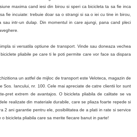
une maxima cand iesi din birou si speri ca bicicleta ta sa fie inca
sa fie incuiate: trebuie doar sa o strangi si sa o iei cu tine in birou,
 sau intr-un dulap. Din momentul in care ajungi, pana cand pleci
raveghere.
i simpla si versatila optiune de transport. Vinde sau doneaza vechea
biciclete pliabile pe care ti le poti permite care vor face sa dispara
 achizitiona un astfel de mijloc de transport este Veloteca, magazin de
pe Sos. Iancului, nr. 100. Cele mai apreciate de catre clientii lor sunt
itate-pret extrem de avantajos. O bicicleta pliabila de calitate se va
le realizate din materiale durabile, care se pliaza foarte repede si
 2 ani garantie pentru ele, posibilitatea de a plati in rate si service
 bicicleta pliabila care sa merite fiecare banut in parte!