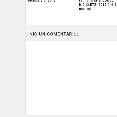
bicicleta pliabila
te invita la SALONUL
BICICLETEI 2015 (19-2
martie)
NICIUN COMENTARIU: