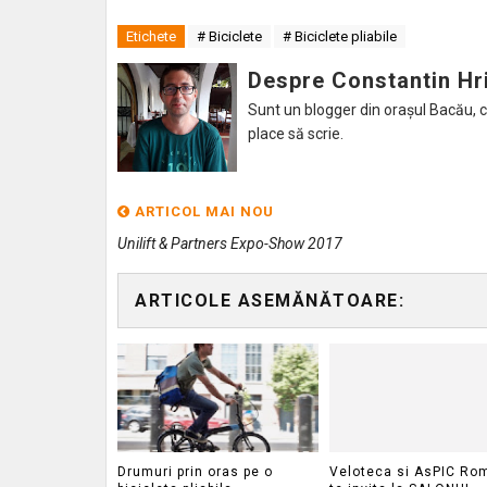
Etichete
# Biciclete
# Biciclete pliabile
Despre Constantin Hr
Sunt un blogger din orașul Bacău, caru
place să scrie.
ARTICOL MAI NOU
Unilift & Partners Expo-Show 2017
ARTICOLE ASEMĂNĂTOARE:
Drumuri prin oras pe o
Veloteca si AsPIC Ro