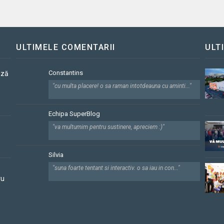
ULTIMELE COMENTARII
ULT
Constantins
ază
"cu multa placere! o sa raman intotdeauna cu aminti..."
Echipa SuperBlog
"va multumim pentru sustinere, apreciem :)"
Silvia
"suna foarte tentant si interactiv. o sa iau in con..."
ru