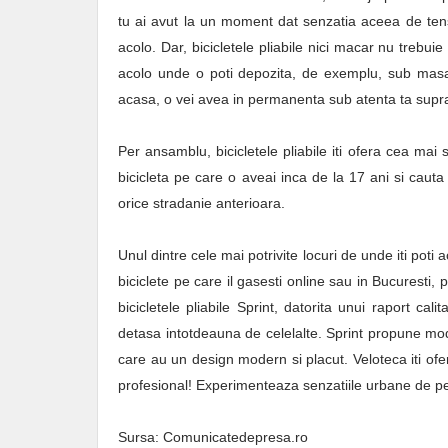
tu ai avut la un moment dat senzatia aceea de tensi
acolo. Dar, bicicletele pliabile nici macar nu trebuie 
acolo unde o poti depozita, de exemplu, sub masa
acasa, o vei avea in permanenta sub atenta ta sup
Per ansamblu, bicicletele pliabile iti ofera cea ma
bicicleta pe care o aveai inca de la 17 ani si cauta 
orice stradanie anterioara.
Unul dintre cele mai potrivite locuri de unde iti poti
biciclete pe care il gasesti online sau in Bucuresti, 
bicicletele pliabile Sprint, datorita unui raport cal
detasa intotdeauna de celelalte. Sprint propune mode
care au un design modern si placut. Veloteca iti ofera
profesional! Experimenteaza senzatiile urbane de pe o
Sursa: Comunicatedepresa.ro