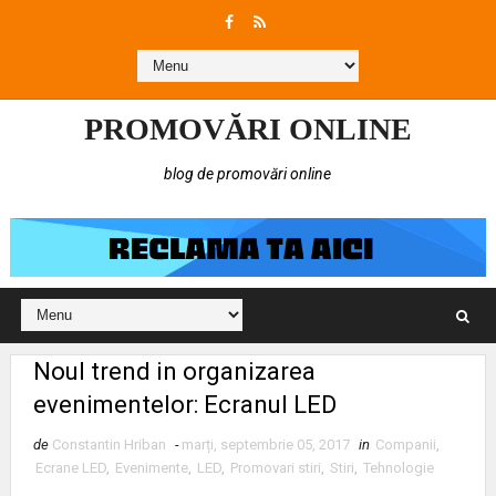
PROMOVĂRI ONLINE
blog de promovări online
Noul trend in organizarea
evenimentelor: Ecranul LED
de
Constantin Hriban
-
marți, septembrie 05, 2017
in
Companii
,
Ecrane LED
,
Evenimente
,
LED
,
Promovari stiri
,
Stiri
,
Tehnologie