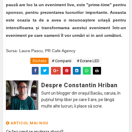
pauză are loc la un eveniment live, este "prime-time" pentru
sponsor, pentru prezentarea lucrurilor importante. Aceasta
este ocazia ta de a avea o recunoaștere uriașă pentru
intensificarea și transformarea acestui eveniment într-un
eveniment pe care oamenii îl vor urmări si in anii următori.
Sursa: Laura Pascu,
PR Cafe Agency
Etichete
# Companii
# Ecrane LED
Despre Constantin Hriban
Sunt un blogger din orașul Bacău, caruia, în
puținul timp liber pe care îl are, pe lângă
multe alte lucruri, îi place să scrie.
ARTICOL MAI NOU
Ce faci cand se anuleaza zborul?