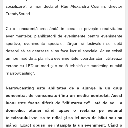
socializare", a mai declarat Rău Alexandru Cosmin, director
TrendySound.
Cu o concurență crescândă în ceea ce privește creativitatea
evenimentelor, planificatorii de evenimente pentru
evenimente
sportive, evenimente speciale, târguri și festivaluri se luptă
deseori să se detaseze si sa faca lucruri speciale. Acum există
un nou mod de a planifica evenimentele, coordonatorii utilizeaza
ecrane cu LED-uri mari și o nouă tehnică de marketing numită
"narrowcasting".
Narrowcasting este abilitatea de a ajunge la un grup
concentrat de consumatori într-un mediu controlat. Acest
lucru este foarte diferit de "difuzarea tv". Iată de ce. La
domiciliu, atunci când apare o reclama pe ecranul
televizorului vrei sa te ridici și sa iei ceva de băut sau sa
mânci. Exact opusul se intampla la un eveniment. Când o