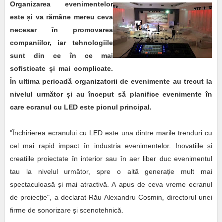
Organizarea evenimentelor
este și va rămâne mereu ceva
necesar în promovarea
companiilor, iar tehnologiile
sunt din ce în ce mai
sofisticate și mai complicate.
În ultima perioadă organizatorii de evenimente au trecut la
nivelul următor și au început să planifice evenimente în
care ecranul cu LED este pionul principal.
"Închirierea ecranului cu LED este una dintre marile trenduri cu
cel mai rapid impact în industria evenimentelor. Inovațiile și
creatiile proiectate în interior sau în aer liber duc evenimentul
tau la nivelul următor, spre o altă generație mult mai
spectaculoasă și mai atractivă. A apus de ceva vreme ecranul
de proiecție", a declarat Rău Alexandru Cosmin, directorul unei
firme de sonorizare și scenotehnică.