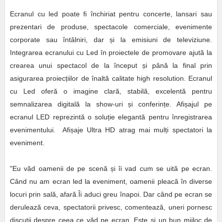
Ecranul cu led poate fi închiriat pentru concerte, lansari sau
prezentari de produse, spectacole comerciale,
evenimente
corporate sau întâlniri, dar și la emisiuni de televiziune.
Integrarea ecranului cu Led în proiectele de promovare ajută la
crearea unui spectacol de la început și până la final prin
asigurarea proiecțiilor de înaltă calitate high resolution. Ecranul
cu Led oferă o imagine clară, stabilă, excelentă pentru
semnalizarea digitală la show-uri și conferințe. Afișajul pe
ecranul LED reprezintă o soluție elegantă pentru înregistrarea
evenimentului. Afișaje Ultra HD atrag mai mulți spectatori la
eveniment.
"Eu văd oamenii de pe scenă și îi vad cum se uită pe ecran.
Când nu am ecran led la eveniment, oamenii pleacă în diverse
locuri prin sală, afară.Îi aduci greu înapoi. Dar când pe ecran se
derulează ceva, spectatorii privesc, comentează, uneri pornesc
discuții despre ceea ce văd pe ecran. Este și un bun mijloc de