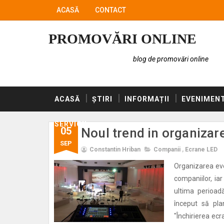
ACASĂ
CONTACT
PROMOVĂRI ONLINE
blog de promovări online
ACASĂ
ȘTIRI
INFORMAȚII
EVENIMEN
SERVICII
05
Noul trend in organizar
SEP
Constantin Hriban
Companii
,
Ecrane LED
Organizarea ev
companiilor, iar
ultima perioad
început să pla
"Închirierea ecr