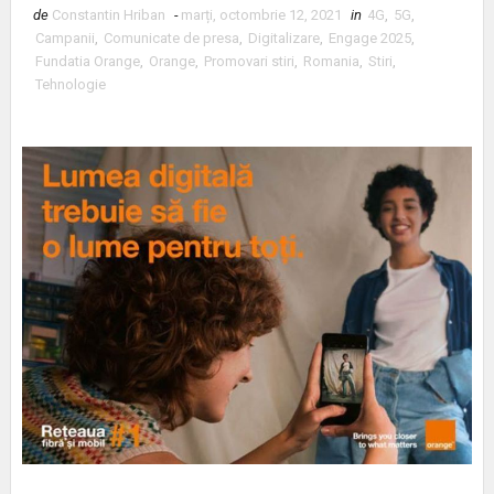
de
Constantin Hriban
-
marți, octombrie 12, 2021
in
4G
,
5G
,
Campanii
,
Comunicate de presa
,
Digitalizare
,
Engage 2025
,
Fundatia Orange
,
Orange
,
Promovari stiri
,
Romania
,
Stiri
,
Tehnologie