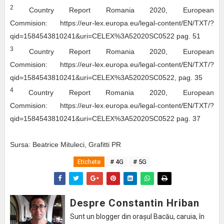
2
Country Report Romania 2020, European
Commision: https://eur-lex.europa.eu/legal-content/EN/TXT/?
qid=1584543810241&uri=CELEX%3A52020SC0522 pag. 51
3
Country Report Romania 2020, European
Commision: https://eur-lex.europa.eu/legal-content/EN/TXT/?
qid=1584543810241&uri=CELEX%3A52020SC0522, pag. 35
4
Country Report Romania 2020, European
Commision: https://eur-lex.europa.eu/legal-content/EN/TXT/?
qid=1584543810241&uri=CELEX%3A52020SC0522 pag. 37
Sursa: Beatrice Mituleci, Grafitti PR
Etichete
# 4G
# 5G
Despre Constantin Hriban
Sunt un blogger din orașul Bacău, caruia, în