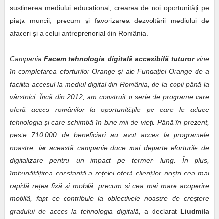
susținerea mediului educațional, crearea de noi oportunități pe
piața muncii, precum și favorizarea dezvoltării mediului de
afaceri și a celui antreprenorial din România.
Campania
Facem tehnologia digitală accesibilă tuturor
vine
în completarea eforturilor Orange și ale Fundației Orange de a
facilita accesul la mediul digital din România, de la copii până la
vârstnici. Încă din 2012, am construit o serie de programe care
oferă acces românilor la oportunitățile pe care le aduce
tehnologia și care schimbă în bine mii de vieți. Până în prezent,
peste 710.000 de beneficiari au avut acces la programele
noastre, iar această campanie duce mai departe eforturile de
digitalizare pentru un impact pe termen lung. În plus,
îmbunătățirea constantă a rețelei oferă clienților noștri cea mai
rapidă rețea fixă și mobilă, precum și cea mai mare acoperire
mobilă, fapt ce contribuie la obiectivele noastre de creștere
gradului de acces la tehnologia digitală,
a declarat
Liudmila