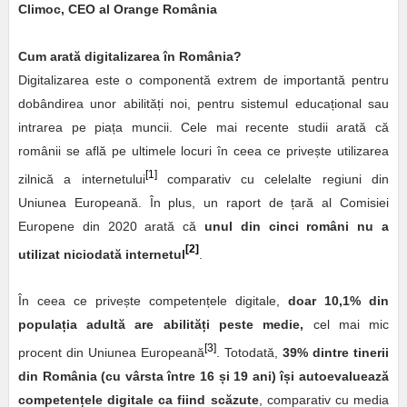
Climoc, CEO al Orange România
Cum arată digitalizarea în România?
Digitalizarea este o componentă extrem de importantă pentru
dobândirea unor abilități noi, pentru sistemul educațional sau
intrarea pe piața muncii. Cele mai recente studii arată că
românii se află pe ultimele locuri în ceea ce privește utilizarea
[1]
zilnică a internetului
comparativ cu celelalte regiuni din
Uniunea Europeană. În plus, un raport de țară al Comisiei
Europene din 2020 arată că
unul din cinci români nu a
[2]
utilizat niciodată internetul
.
În ceea ce privește competențele digitale,
doar 10,1% din
populația adultă are abilități peste medie,
cel mai mic
[3]
procent din Uniunea Europeană
. Totodată,
39% dintre tinerii
din România (cu vârsta între 16 și 19 ani) își autoevaluează
competențele digitale ca fiind scăzute
, comparativ cu media