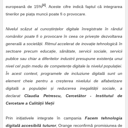
[4]
europeană de 15%
. Aceste cifre indică faptul că integrarea
tinerilor pe piața muncii poate fi o provocare.
Nivelul scăzut al cunoștințelor digitale înregistrate în rândul
românilor poate fi o provocare în ceea ce privește dezvoltarea
generală a societății. Ritmul accelerat de inovație tehnologică în
sectoare precum educație, sănătate, servicii sociale, servicii
publice sau chiar a diferitelor industrii presupune existența unui
nivel cel puțin mediu de competențe digitale la nivelul populației.
În acest context, programele de incluziune digitală sunt un
element cheie pentru a creșterea nivelului de alfabetizare
digitală a populației și reducerea inegalității sociale, a
declarat
Claudia Petrescu, Cercetător - Institutul de
Cercetare a Calității Vieții
Prin inițiativele integrate în campania
Facem tehnologia
digitală accesibilă tuturor
, Orange reconfirmă promisiunea de