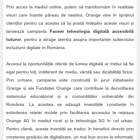
Prin acces la mediul online, putem să transformăm în realitate
visuri care înainte păreau de neatins. Orange vine în sprijinul
clienților pentru ca aceștia să își poată îndeplini aceste visuri și
lansează campania
Facem tehnologia digitală accesibilă
tuturor
, pentru a atrage atenția asupra importanței subiectului
incluziunii digitale în România.
Accesul la oportunitățile oferite de lumea digitală ar trebui să fie
egal pentru toți, indiferent de mediu, vârstă sau dizabilități fizice.
Prin urmare, campania este construită în jurul inițiativelor
Orange și ale Fundației Orange care contribuie la dezvoltarea
sistemului educațional și a comunităților vulnerabile din
România. La acestea se adaugă investițiile constante în
extinderea rețelei mobile prin facilitarea accesului la rețeaua
Orange 4G în mediul rural și la tehnologia 5G în cel urban.
Pentru clienți, aceste investiții se traduc în beneficii directe prin
creșterea gradului de digitalizare, un mai bun acces la informații,