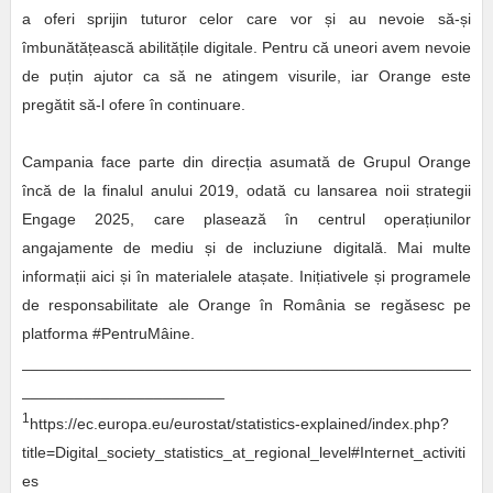
a oferi sprijin tuturor celor care vor și au nevoie să-și
îmbunătățească abilitățile digitale. Pentru că uneori avem nevoie
de puțin ajutor ca să ne atingem visurile, iar Orange este
pregătit să-l ofere în continuare.
Campania face parte din direcția asumată de Grupul Orange
încă de la finalul anului 2019, odată cu lansarea noii strategii
Engage 2025, care plasează în centrul operațiunilor
angajamente de mediu și de incluziune digitală. Mai multe
informații aici și în materialele atașate. Inițiativele și programele
de responsabilitate ale Orange în România se regăsesc pe
platforma #PentruMâine.
___________________________________________________
_______________________
1
https://ec.europa.eu/eurostat/statistics-explained/index.php?
title=Digital_society_statistics_at_regional_level#Internet_activiti
es