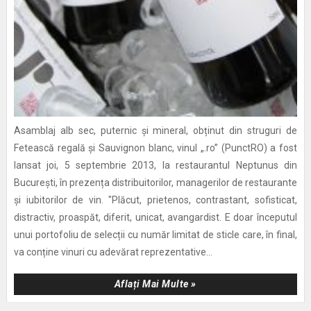
Asamblaj alb sec, puternic și mineral, obținut din struguri de
Fetească regală și Sauvignon blanc, vinul „.ro” (PunctRO) a fost
lansat joi, 5 septembrie 2013, la restaurantul Neptunus din
București, în prezența distribuitorilor, managerilor de restaurante
și iubitorilor de vin. "Plăcut, prietenos, contrastant, sofisticat,
distractiv, proaspăt, diferit, unicat, avangardist. E doar începutul
unui portofoliu de selecții cu număr limitat de sticle care, în final,
va conține vinuri cu adevărat reprezentative...
Aflați Mai Multe »