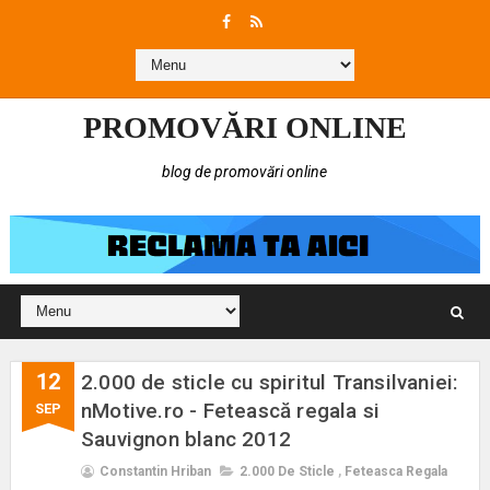
PROMOVĂRI ONLINE
blog de promovări online
12
2.000 de sticle cu spiritul Transilvaniei:
nMotive.ro - Fetească regala si
SEP
Sauvignon blanc 2012
Constantin Hriban
2.000 De Sticle
,
Feteasca Regala