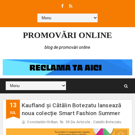
PROMOVĂRI ONLINE
blog de promovări online
13
Kaufland și Cătălin Botezatu lansează
noua colecție Smart Fashion Summer
IUL
Constantin Hriban
30 De Articole
,
Catalin Botezatu