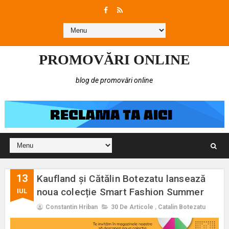
PROMOVĂRI ONLINE
blog de promovări online
13
Kaufland și Cătălin Botezatu lansează
noua colecție Smart Fashion Summer
IUL
Constantin Hriban
30 De Articole
,
Catalin Botezatu