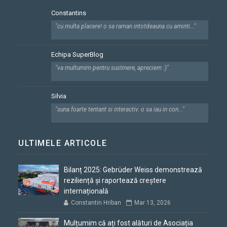
Constantins
"cu multa placere! o sa raman intotdeauna cu aminti..."
Echipa SuperBlog
"va multumim pentru sustinere, apreciem :)"
Silvia
"suna foarte tentant si interactiv. o sa iau in con..."
ULTIMELE ARTICOLE
Bilanț 2025: Gebrüder Weiss demonstrează
reziliență și raportează creștere
internațională
Constantin Hriban
Mar 13, 2026
Mulțumim că ați fost alături de Asociația