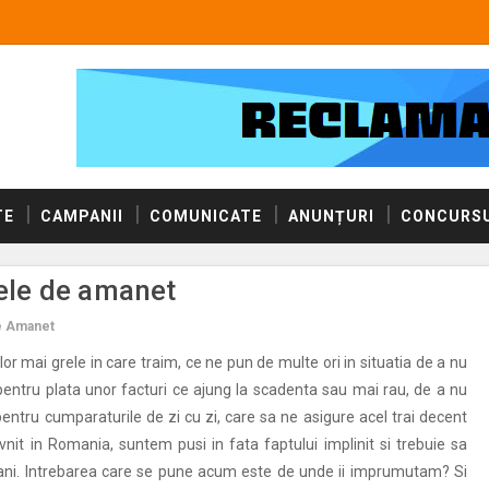
TE
CAMPANII
COMUNICATE
ANUNȚURI
CONCURSU
sele de amanet
e Amanet
lor mai grele in care traim, ce ne pun de multe ori in situatia de a nu
entru plata unor facturi ce ajung la scadenta sau mai rau, de a nu
entru cumparaturile de zi cu zi, care sa ne asigure acel trai decent
vnit in Romania, suntem pusi in fata faptului implinit si trebuie sa
i. Intrebarea care se pune acum este de unde ii imprumutam? Si