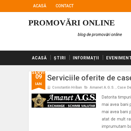
ACASĂ
CONTACT
PROMOVĂRI ONLINE
blog de promovări online
ACASĂ
ȘTIRI
INFORMAȚII
EVENIMEN
SERVICII
09
Serviciile oferite de ca
IAN
Constantin Hriban
Amanet A.G.S.
,
Case D
Datorita timpuri
mai avea bani p
mai avea bani p
atat de mult ra
imprumutam ban