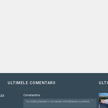
ULTIMELE COMENTARII
ULT
Constantins
ază
"cu multa placere! o sa raman intotdeauna cu aminti..."