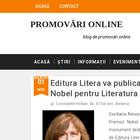
ACASĂ
CONTACT
PROMOVĂRI ONLINE
blog de promovări online
ACASĂ
ȘTIRI
INFORMAȚII
EVENIMEN
SERVICII
01
Editura Litera va public
NOI
Nobel pentru Literatura
Constantin Hriban
67 De Ani
,
Belarus
Svetlana Alexievi
Premiul Nobel 
monument dedicat
de Editura Lite