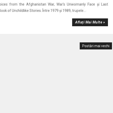
oices from the Afghanistan War, War's Unwomanly Face și Last
ook of Unchildlike Stories. Între 1979 și 1989, trupele...
Aflați Mai Multe »
Postări mai vechi