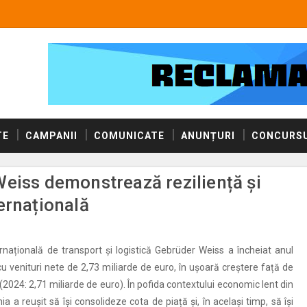
TE
CAMPANII
COMUNICATE
ANUNȚURI
CONCURSU
Weiss demonstrează reziliență și
ernațională
ațională de transport și logistică Gebrüder Weiss a încheiat anul
cu venituri nete de 2,73 miliarde de euro, în ușoară creștere față de
2024: 2,71 miliarde de euro). În pofida contextului economic lent din
 a reușit să își consolideze cota de piață și, în același timp, să își