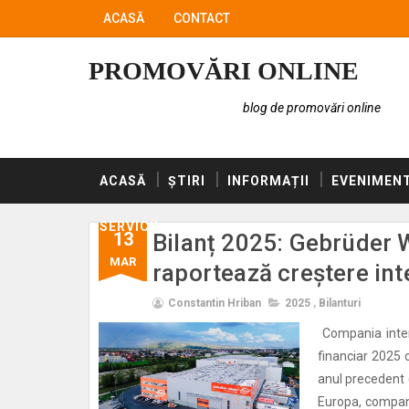
ACASĂ
CONTACT
PROMOVĂRI ONLINE
blog de promovări online
ACASĂ
ȘTIRI
INFORMAȚII
EVENIMEN
SERVICII
13
Bilanț 2025: Gebrüder 
MAR
raportează creștere int
Constantin Hriban
2025
,
Bilanturi
Compania intern
financiar 2025 
anul precedent (
Europa, compania