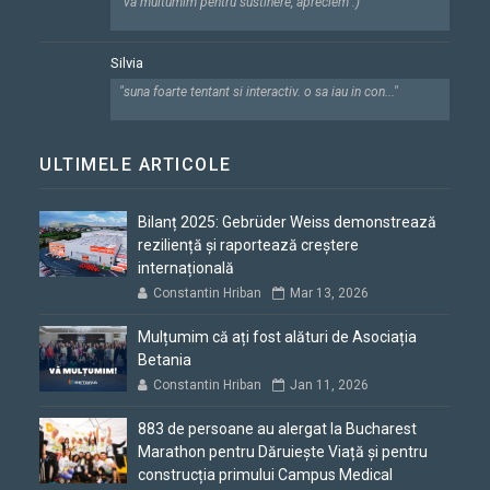
"va multumim pentru sustinere, apreciem :)"
Silvia
"suna foarte tentant si interactiv. o sa iau in con..."
ULTIMELE ARTICOLE
Bilanț 2025: Gebrüder Weiss demonstrează
reziliență și raportează creștere
internațională
Constantin Hriban
Mar 13, 2026
Mulțumim că ați fost alături de Asociația
Betania
Constantin Hriban
Jan 11, 2026
883 de persoane au alergat la Bucharest
Marathon pentru Dăruiește Viață și pentru
construcția primului Campus Medical