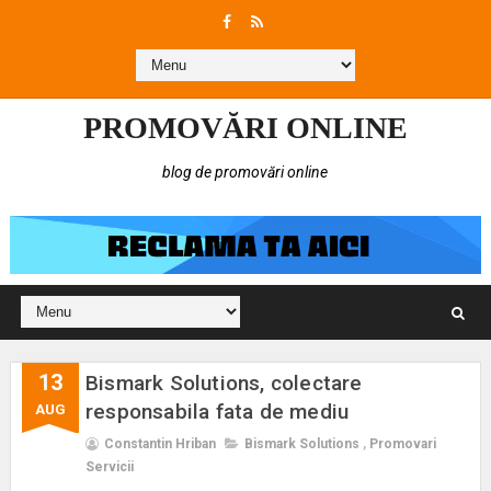
PROMOVĂRI ONLINE
blog de promovări online
13
Bismark Solutions, colectare
responsabila fata de mediu
AUG
Constantin Hriban
Bismark Solutions
,
Promovari
Servicii