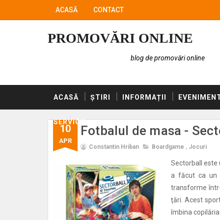
ACASĂ
CONTACT
PROMOVĂRI ONLINE
blog de promovări online
ACASĂ
ȘTIRI
INFORMAȚII
EVENIMEN
SERVICII
10
Fotbalul de masa - Sec
APR
Constantin Hriban
Boardgame
,
Jocuri
Sectorball este 
a făcut ca un 
transforme într
ţări. Acest spor
îmbina copilăria