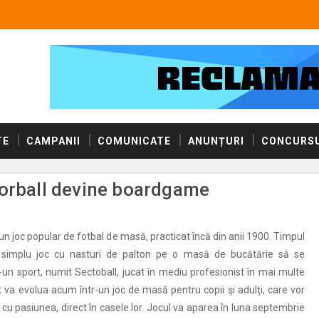
TE
CAMPANII
COMUNICATE
ANUNȚURI
CONCURSU
torball devine boardgame
un joc popular de fotbal de masă, practicat încă din anii 1900. Timpul
simplu joc cu nasturi de palton pe o masă de bucătărie să se
-un sport, numit Sectoball, jucat în mediu profesionist în mai multe
t va evolua acum într-un joc de masă pentru copii şi adulţi, care vor
 cu pasiunea, direct în casele lor. Jocul va aparea în luna septembrie