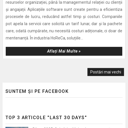
resurselor organizației, până la managementul relației cu clienții
și angajații. Aplicațiile software sunt create pentru a eficientiza
procesele de lucru, reducând astfel timp și costuri. Companiile
pot apela la servicii care solicită un tarif lunar, dar și la pachete
care, odată cumpărate, nu necesită costuri adiționale, ci doar de
mentenanță. În industria HoReCa, soluțiile...
Aflați Mai Multe »
Postări mai vechi
SUNTEM ȘI PE FACEBOOK
TOP 3 ARTICOLE "LAST 30 DAYS"