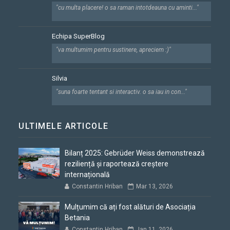
"cu multa placere! o sa raman intotdeauna cu aminti..."
Echipa SuperBlog
"va multumim pentru sustinere, apreciem :)"
Silvia
"suna foarte tentant si interactiv. o sa iau in con..."
ULTIMELE ARTICOLE
Bilanț 2025: Gebrüder Weiss demonstrează
reziliență și raportează creștere
internațională
Constantin Hriban
Mar 13, 2026
Mulțumim că ați fost alături de Asociația
Betania
Constantin Hriban
Jan 11, 2026