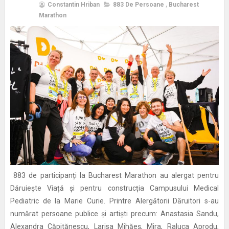
Constantin Hriban
883 De Persoane
,
Bucharest
Marathon
883 de participanți la Bucharest Marathon au alergat pentru
Dăruiește Viață și pentru construcția Campusului Medical
Pediatric de la Marie Curie. Printre Alergătorii Dăruitori s-au
numărat persoane publice și artiști precum: Anastasia Sandu,
Alexandra Căpitănescu, Larisa Mihăeș, Mira, Raluca Aprodu,