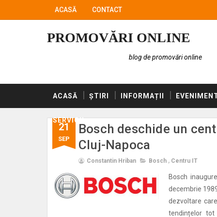
ACASĂ
CONTACT
PROMOVĂRI ONLINE
blog de promovări online
ACASĂ
ȘTIRI
INFORMAȚII
EVENIMEN
SERVICII
21
Bosch deschide un centr
SEP
Cluj-Napoca
Constantin Hriban
Bosch
,
Centru IT
Bosch inaugure
decembrie 1989 la
dezvoltare care
tendințelor tot