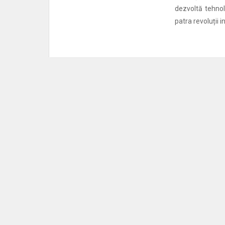
dezvoltă tehnol
patra revoluții i