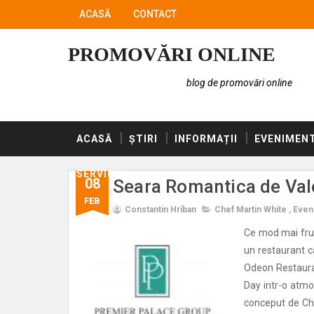
ACASĂ
CONTACT
PROMOVĂRI ONLINE
blog de promovări online
ACASĂ
ȘTIRI
INFORMAȚII
EVENIMEN
SERVICII
08
Seara Romantica de Val
FEB
Constantin Hriban
Chef Martin White
,
Even
Ce mod mai frum
un restaurant c
Odeon Restauran
Day intr-o atmos
conceput de Che