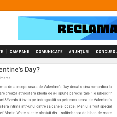
TE
CAMPANII
COMUNICATE
ANUNȚURI
CONCURSU
entine's Day?
imente
os de a incepe seara de Valentine's Day decat o cina romantica la
are creaza atmosfera ideala de a-i spune perechii tale "Te iubesc!"?
t&Events ii invita pe indragostiti sa petreaca seara de Valentine's
fera intima intr-unul dintre saloanele locatiei. Meniul a fost special
f Martin White si este alcatuit din: - saltimbocca de biban de mare