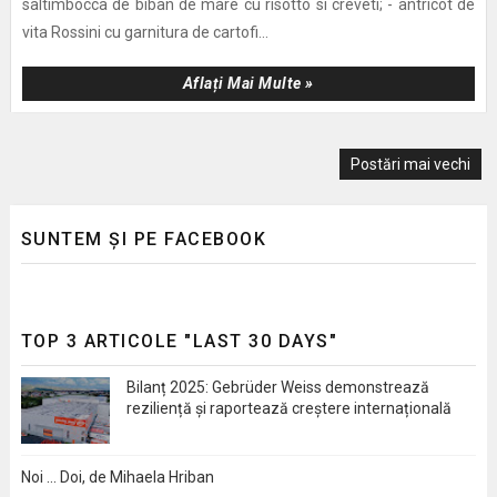
saltimbocca de biban de mare cu risotto si creveti; - antricot de
vita Rossini cu garnitura de cartofi...
Aflați Mai Multe »
Postări mai vechi
SUNTEM ȘI PE FACEBOOK
TOP 3 ARTICOLE "LAST 30 DAYS"
Bilanț 2025: Gebrüder Weiss demonstrează
reziliență și raportează creștere internațională
Noi … Doi, de Mihaela Hriban