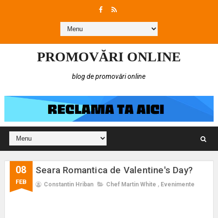
PROMOVĂRI ONLINE
blog de promovări online
08
Seara Romantica de Valentine's Day?
FEB
Constantin Hriban
Chef Martin White
,
Evenimente