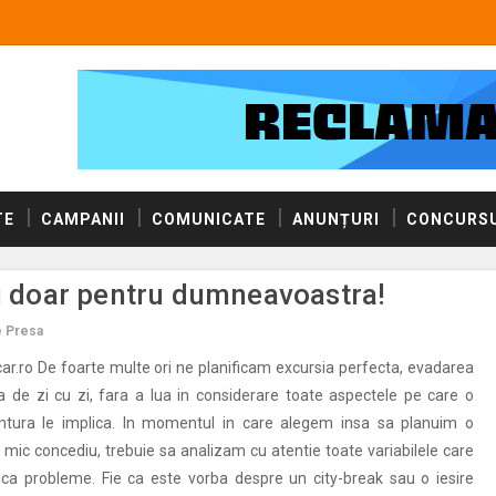
TE
CAMPANII
COMUNICATE
ANUNȚURI
CONCURSU
si doar pentru dumneavoastra!
 Presa
acar.ro De foarte multe ori ne planificam excursia perfecta, evadarea
na de zi cu zi, fara a lua in considerare toate aspectele pe care o
ura le implica. In momentul in care alegem insa sa planuim o
 mic concediu, trebuie sa analizam cu atentie toate variabilele care
ica probleme. Fie ca este vorba despre un city-break sau o iesire