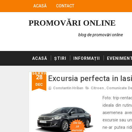
ACASĂ
CONTACT
PROMOVĂRI ONLINE
blog de promovări online
ACASĂ
ȘTIRI
INFORMAȚII
EVENIMEN
SERVICII
28
Excursia perfecta in Ia
DEC
Constantin Hriban
Citroen
,
Comunicate De
Foto: trip-rent
ideala din ruti
asemenea avent
excursie sau un
ne-ar putea rid