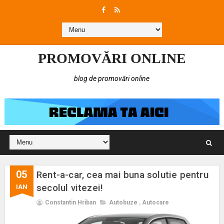
PROMOVĂRI ONLINE
blog de promovări online
05
Rent-a-car, cea mai buna solutie pentru
secolul vitezei!
IAN
Constantin Hriban
Autobuze
,
Autocare