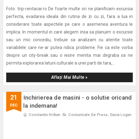
Foto: trip-rentacar.ro De foarte multe ori ne planificam excursia
perfecta, evadarea ideala din rutina de zi cu zi, fara a lua in
considerare toate aspectele pe care o asemenea aventura le
implica. In momentul in care alegem insa sa planuim o excursie
sau un mic concediu, trebuie sa analizam cu atentie toate
variabilele care ne-ar putea ridica probleme. Fie ca este vorba
despre un city-break sau o iesire menita mai degraba sa ne
permita explorarea laturii culturale a unei parti de tara,...
Aflați Mai Multe »
21
Inchirierea de masini - o solutie oricand
la indemana!
DEC
Constantin Hriban
Comunicate De Presa
,
Dacia Logan