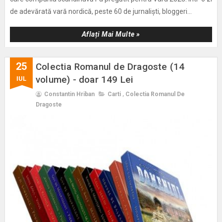
de adevărată vară nordică, peste 60 de jurnaliști, bloggeri...
Aflați Mai Multe »
25
Colectia Romanul de Dragoste (14
volume) - doar 149 Lei
IUL
Constantin Hriban
Carti
,
Colectia Romanul De
Dragoste