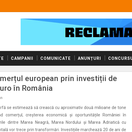
TE
CAMPANII
COMUNICATE
ANUNȚURI
CONCURSU
erțul european prin investiții de
euro în România
an
arfă se estimează să crească cu aproximativ două milioane de tone
nd comerțul, creșterea economică și oportunitățile României în
rile dintre Marea Neagră, Marea Nordului și Marea Adriatică cu
tală vor trece prin transformări. Investițiile marchează 20 de ani de