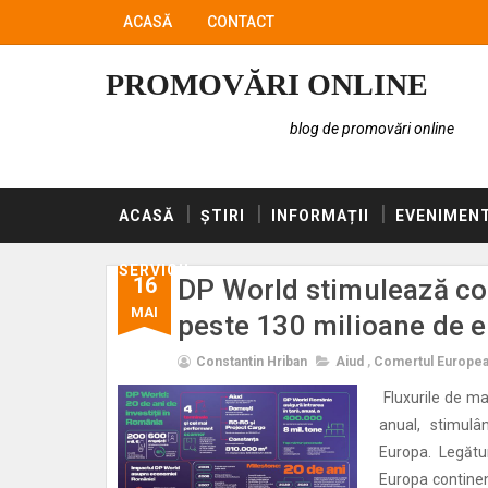
ACASĂ
CONTACT
PROMOVĂRI ONLINE
blog de promovări online
ACASĂ
ȘTIRI
INFORMAȚII
EVENIMEN
SERVICII
16
DP World stimulează com
MAI
peste 130 milioane de 
Constantin Hriban
Aiud
,
Comertul Europe
Fluxurile de m
anual, stimulâ
Europa. Legătu
Europa continen