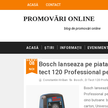
ACASĂ
CONTACT
PROMOVĂRI ONLINE
blog de promovări online
ACASĂ
ȘTIRI
INFORMAȚII
EVENIMEN
SERVICII
08
Bosch lanseaza pe piata 
NOI
tect 120 Professional pe
Constantin Hriban
Bosch
,
D-Tect 120 Prof
Bosch lansează
Professional pe
cinci butoane: 
carton, Universa